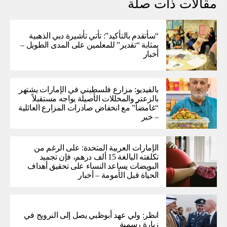
مقالات ذات صلة
“سأتقدم بالتأكيد”: تأتي تأشيرة دبي الذهبية
بمثابة “تقدير” للمعلمين على المدى الطويل –
أخبار
بالفيديو: مزارع فلسطيني في الإمارات يشتهر
بالزعتر والمخللات الأصيلة يواجه مستقبلاً
“غامضاً” ​​مع انخفاض صادرات المزارع العائلية
– خبر
الإمارات العربية المتحدة: على الرغم من
تكلفته البالغة 15 ألف درهم، فإن تجميد
البويضات يساعد النساء على تحقيق أهداف
الحياة قبل الأمومة – أخبار
انظر: ولي عهد أبوظبي يصل إلى النرويج في
زيارة رسمية