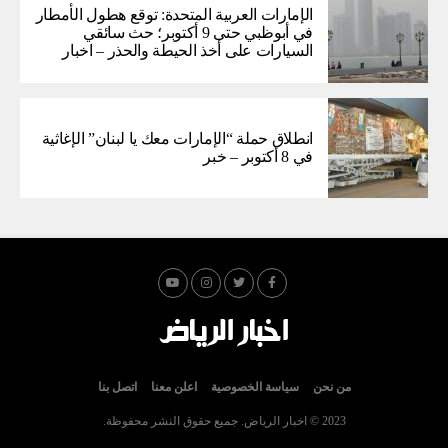
الإمارات العربية المتحدة: توقع هطول الأمطار
في أبوظبي حتى 9 أكتوبر؛ حث سائقي
السيارات على أخذ الحيطة والحذر – اخبار
انطلاق حملة “الإمارات معك يا لبنان” الإغاثية
في 8 أكتوبر – خبر
من نحن
سياسة الخصوصية
اعلن معنا
اتصل بنا
2023 © اخبار الرياض. جميع حقوق النشر محفوظة.