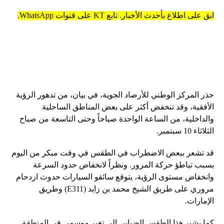
ابق على اطلاع بأحدث الأخبار. تابع KT على قنوات WhatsApp.
حذر المركز الوطني للأرصاد الجوية، في بيان، من تدهور الرؤية
الأفقية، وقد تنخفض أكثر على بعض المناطق الساحلية
والداخلية، من الساعة الواحدة صباحاً وحتى التاسعة من صباح
الثلاثاء 10 سبتمبر.
قد تشعر ببعض الاضطراب في الطقس في وقت مبكر من اليوم
بسبب تباطؤ حركة المرور. ونظراً لانخفاض حدود السرعة
وانخفاض مستوى الرؤية، يتوقع سائقو السيارات حدوث ازدحام
مروري على طريق الشيخ محمد بن زايد (E311) وطريق
الإمارات.
كما يشير هذا الطقس الضبابي إلى تغير موسمي في المنطقة.