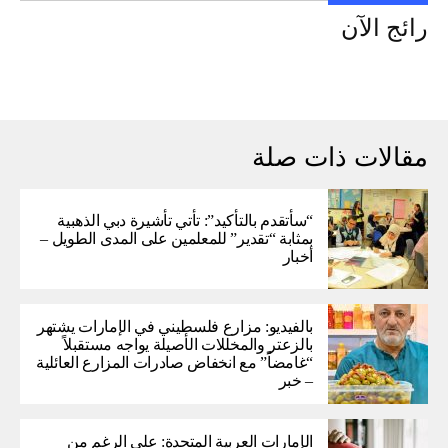
رائج الآن
مقالات ذات صلة
“سأتقدم بالتأكيد”: تأتي تأشيرة دبي الذهبية
بمثابة “تقدير” للمعلمين على المدى الطويل –
أخبار
بالفيديو: مزارع فلسطيني في الإمارات يشتهر
بالزعتر والمخللات الأصيلة يواجه مستقبلاً
“غامضاً” ​​مع انخفاض صادرات المزارع العائلية
– خبر
الإمارات العربية المتحدة: على الرغم من