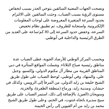
ونصحت الجهات المعنية السائقين بتوخي الحذر بسبب انخفاض
مستوى الرؤية بسبب الضباب، وحثت السائقين على الالتزام
بحدود السرعة المتغيرة المعروضة على لوحات المعلومات
الإلكترونية. واستجابة للظروف، تم تطبيق نظام تخفيض
السرعة، وخفض حدود السرعة إلى 80 كم/ساعة على العديد من
الطرق الرئيسية والداخلية في أبوظبي.
وبحسب المركز الوطني للأرصاد الجوية، غطى الضباب عدة
مناطق رئيسية صباح الثلاثاء. وشملت المواقع المتأثرة في دبي
المناطق القريبة من مطار آل مكتوم الدولي، وإكسبو، وجبل
علي، والمنهاد. وفي أبوظبي، لوحظ الضباب على طول طريق
الشيخ خليفة بن زايد الدولي، من المرفأ إلى الرويس، وكذلك في
حبشان، ومدينة زايد، ورماح (منطقة الظفرة)، والخزنة،
وسويحان (العين). بالإضافة إلى ذلك، استمر الضباب على طريق
سيح سديرة باتجاه غنتوت، في الختم، وعلى طول طريق الشيخ
محمد بن زايد من أم القيوين إلى رأس الخيمة.