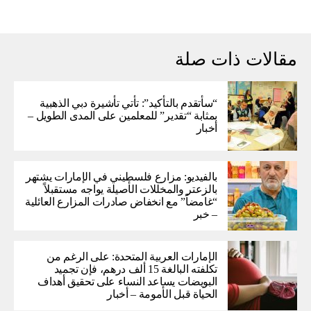
مقالات ذات صلة
“سأتقدم بالتأكيد”: تأتي تأشيرة دبي الذهبية
بمثابة “تقدير” للمعلمين على المدى الطويل –
أخبار
بالفيديو: مزارع فلسطيني في الإمارات يشتهر
بالزعتر والمخللات الأصيلة يواجه مستقبلاً
“غامضاً” ​​مع انخفاض صادرات المزارع العائلية
– خبر
الإمارات العربية المتحدة: على الرغم من
تكلفته البالغة 15 ألف درهم، فإن تجميد
البويضات يساعد النساء على تحقيق أهداف
الحياة قبل الأمومة – أخبار