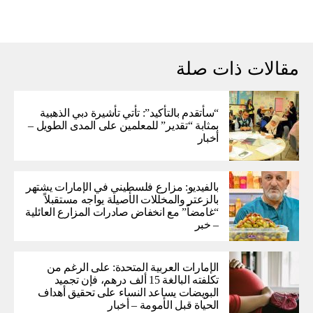
مقالات ذات صلة
“سأتقدم بالتأكيد”: تأتي تأشيرة دبي الذهبية
بمثابة “تقدير” للمعلمين على المدى الطويل –
أخبار
بالفيديو: مزارع فلسطيني في الإمارات يشتهر
بالزعتر والمخللات الأصيلة يواجه مستقبلاً
“غامضاً” ​​مع انخفاض صادرات المزارع العائلية
– خبر
الإمارات العربية المتحدة: على الرغم من
تكلفته البالغة 15 ألف درهم، فإن تجميد
البويضات يساعد النساء على تحقيق أهداف
الحياة قبل الأمومة – أخبار