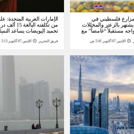
: مزارع فلسطيني في
الإمارات العربية المتحدة: عل
يشتهر بالزعتر والمخللات
من تكلفته البالغة
اجه مستقبلاً “غامضاً” ​​مع
تجميد البويضات يساعد النسا
درات المزارع العائلية –
تحقيق أهداف الحياة قبل الأ
الإثنين 07 أكتوبر 5:41 ص
فريق التحرير
الإثنين 07 أكتوبر 5:13 ص
أخبار