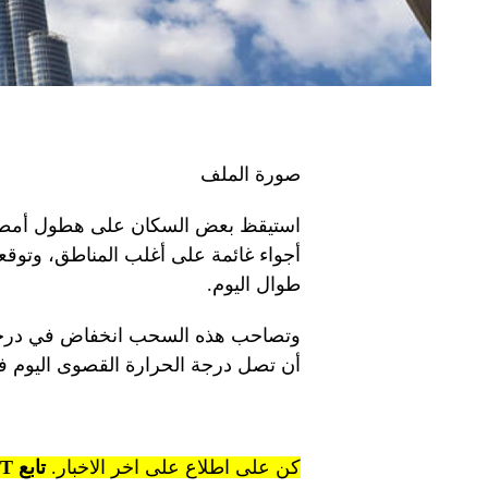
صورة الملف
استيقظ بعض السكان على هطول أمطار 
أجواء غائمة على أغلب المناطق، وتوقع
طوال اليوم.
وتصاحب هذه السحب انخفاض في درجا
أن تصل درجة الحرارة القصوى اليوم في دبي وأب
كن على اطلاع على اخر الاخبار.
تابع KT على قنوات WhatsApp.