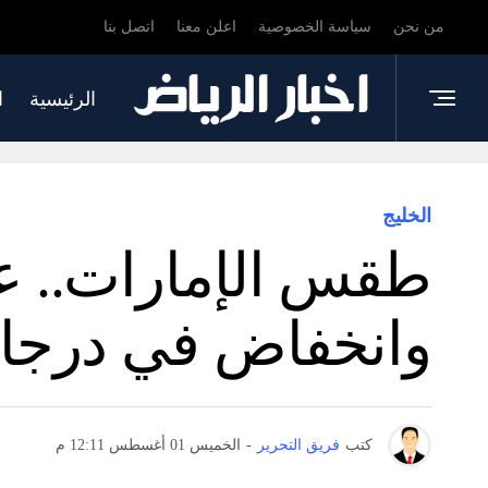
من نحن
سياسة الخصوصية
اعلن معنا
اتصل بنا
الرئيسية
ا
الخليج
طقس الإمارات.. ع
وانخفاض في درجات 
كتب
فريق التحرير
-
الخميس 01 أغسطس 12:11 م