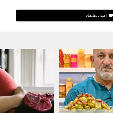
اضف تعليقك