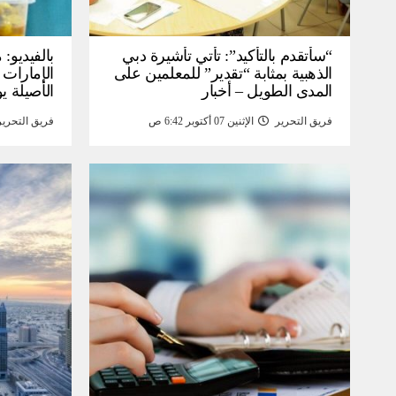
“سأتقدم بالتأكيد”: تأتي تأشيرة دبي
بالفيديو
الذهبية بمثابة “تقدير” للمعلمين على
الإمارات 
المدى الطويل – أخبار
الأصيلة يو
انخفاض صا
فريق التحرير
الإثنين 07 أكتوبر 6:42 ص
فريق التحرير
خبر