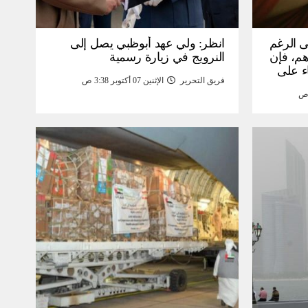
ى الرغم
انظر: ولي عهد أبوظبي يصل إلى
 15 ألف درهم، فإن
النرويج في زيارة رسمية
ء على
فريق التحرير
الإثنين 07 أكتوبر 3:38 ص
مومة –