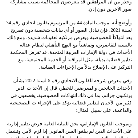
وحذر من أن المراهقين قد يتعرضون للمحاكمة بسبب مشاركة
صور الآخرين دون إذن.
وأوضح أنه بموجب المادة 44 من المرسوم بقانون اتحادي رقم 34
لسنة 2021، فإن تبادل الصور أو أي بيانات شخصية دون تصريح
يعد انتهاكاً للخصوصية ويعرض مرتكبه لعقوبات شديدة. ومع ذلك،
بالنسبة للقاصرين، وتماشياً مع النهج التأهيلي لنظام عدالة
الأحداث في دولة الإمارات العربية المتحدة، قد تفرض المحكمة
تدابير قضائية بديلة، مثل المراقبة أو الخدمة المجتمعية، مع
التركيز على الإصلاح بدلاً من الإجراءات العقابية.
وفي معرض شرحه للقانون الاتحادي رقم 6 لسنة 2022 بشأن
الأحداث الجانحين والمعرضين للخطر، قال إن الأحداث الذين
يرتكبون جرائم، بما في ذلك انتهاكات الخصوصية، يخضعون في
كثير من الأحيان لتدابير قضائية تؤكد على الإجراءات التصحيحية
والداعمة، على سبيل المثال:
وبموجب القانون الإماراتي، يحق للنيابة العامة فرض تدابير إدارية
على الأحداث الذين لم يبلغوا السن القانوني إذا لزم الأمر. وتشمل