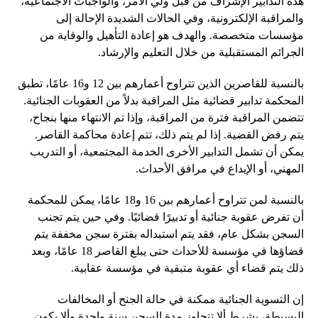
هذه التدابير الإشراف من قبل ولي الأمر، والواجبات الاجتماعية،
والمراقبة الإلكترونية، وفي الحالات الشديدة الإحالة إلى
مؤسسات متخصصة. والهدف هو إعادة التأهيل والوقاية من
الجرائم المستقبلية من خلال التعليم والإرشاد.
بالنسبة للقاصرين الذين تتراوح أعمارهم بين 12 و16 عامًا، تطبق
المحكمة تدابير قضائية مثل المراقبة بدلاً من العقوبات الجنائية.
تتضمن المراقبة فترة من المراقبة، وإذا تم الانتهاء منها بنجاح،
يتم رفض القضية. إذا لم يتم ذلك، تتم إعادة محاكمة القاصر.
يمكن أن تشمل التدابير الأخرى الخدمة المجتمعية، أو التدريب
المهني، أو الإيداع في مرافق الأحداث.
بالنسبة لمن تتراوح أعمارهم بين 16 و18 عامًا، يمكن للمحكمة
أن تفرض عقوبة جنائية أو تدبيرًا قضائيًا. وفي حين يتم تجنب
السجن بشكل عام، فقد يتم استبداله بفترة سجن مخففة يتم
قضاؤها في مؤسسة للأحداث حتى يبلغ القاصر 18 عامًا، وبعد
ذلك يتم قضاء أي عقوبة متبقية في مؤسسة عقابية.
إن التسوية الجنائية ممكنة في حالة الجنح أو المخالفات
البسيطة، بشرط ألا تتجاوز مدة السجن سنة واحدة وألا يكون