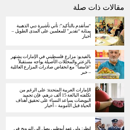
مقالات ذات صلة
“سأتقدم بالتأكيد”: تأتي تأشيرة دبي الذهبية
بمثابة “تقدير” للمعلمين على المدى الطويل –
أخبار
بالفيديو: مزارع فلسطيني في الإمارات يشتهر
بالزعتر والمخللات الأصيلة يواجه مستقبلاً
“غامضاً” ​​مع انخفاض صادرات المزارع العائلية
– خبر
الإمارات العربية المتحدة: على الرغم من
تكلفته البالغة 15 ألف درهم، فإن تجميد
البويضات يساعد النساء على تحقيق أهداف
الحياة قبل الأمومة – أخبار
انظر: ولي عهد أبوظبي يصل إلى النرويج في