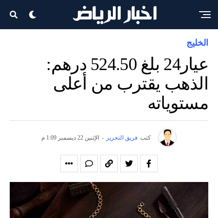
الخليج
عيار24 بلغ 524.50 درهم:
الذهب يقترب من أعلى
مستوياته
كتب
فريق التحرير
-
الإثنين 22 ديسمبر 1:09 م