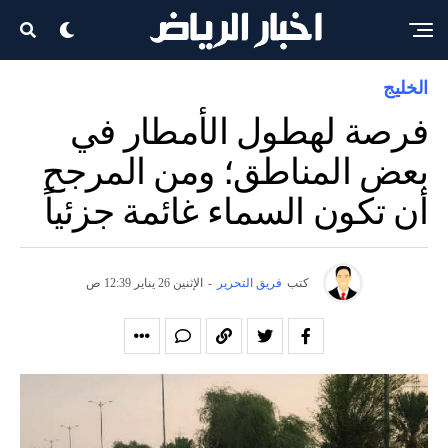
الخليج
فرصة لهطول الأمطار في
بعض المناطق؛ ومن المرجح
أن تكون السماء غائمة جزئياً
كتب
فريق التحرير
-
الإثنين 26 يناير 12:39 ص