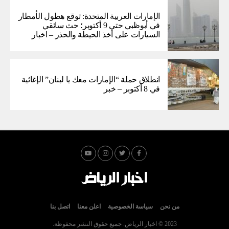
الإمارات العربية المتحدة: توقع هطول الأمطار
في أبوظبي حتى 9 أكتوبر؛ حث سائقي
السيارات على أخذ الحيطة والحذر – اخبار
انطلاق حملة “الإمارات معك يا لبنان” الإغاثية
في 8 أكتوبر – خبر
من نحن
سياسة الخصوصية
اعلن معنا
اتصل بنا
2023 © اخبار الرياض. جميع حقوق النشر محفوظة.