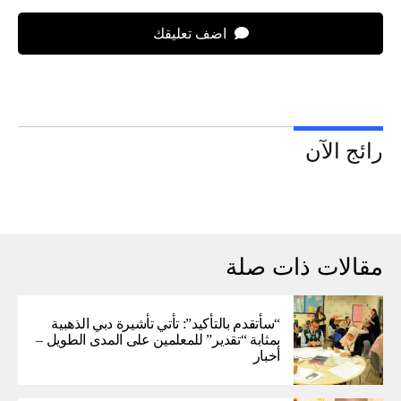
اضف تعليقك
رائج الآن
مقالات ذات صلة
“سأتقدم بالتأكيد”: تأتي تأشيرة دبي الذهبية
بمثابة “تقدير” للمعلمين على المدى الطويل –
أخبار