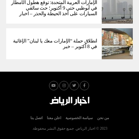
الإمارات العربية المتحدة: توقع هطول الأمطار
في أبوظبي حتى 9 أكتوبر؛ حث سائقي
السيارات على أخذ الحيطة والحذر – اخبار
انطلاق حملة “الإمارات معك يا لبنان” الإغاثية
في 8 أكتوبر – خبر
من نحن
سياسة الخصوصية
اعلن معنا
اتصل بنا
2023 © اخبار الرياض. جميع حقوق النشر محفوظة.