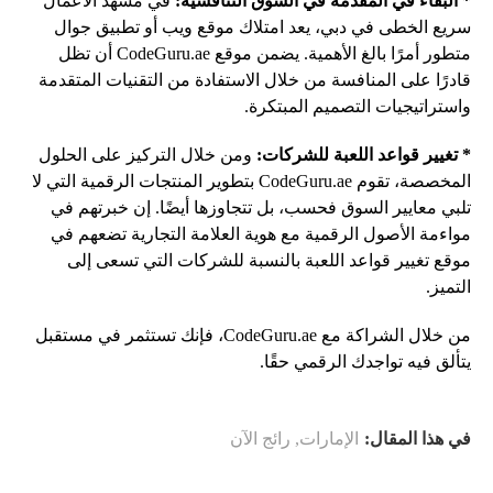
* البقاء في المقدمة في السوق التنافسية:
في مشهد الأعمال
سريع الخطى في دبي، يعد امتلاك موقع ويب أو تطبيق جوال
متطور أمرًا بالغ الأهمية. يضمن موقع CodeGuru.ae أن تظل
قادرًا على المنافسة من خلال الاستفادة من التقنيات المتقدمة
واستراتيجيات التصميم المبتكرة.
* تغيير قواعد اللعبة للشركات:
ومن خلال التركيز على الحلول
المخصصة، تقوم CodeGuru.ae بتطوير المنتجات الرقمية التي لا
تلبي معايير السوق فحسب، بل تتجاوزها أيضًا. إن خبرتهم في
مواءمة الأصول الرقمية مع هوية العلامة التجارية تضعهم في
موقع تغيير قواعد اللعبة بالنسبة للشركات التي تسعى إلى
التميز.
من خلال الشراكة مع CodeGuru.ae، فإنك تستثمر في مستقبل
يتألق فيه تواجدك الرقمي حقًا.
في هذا المقال:
الإمارات
,
رائج الآن