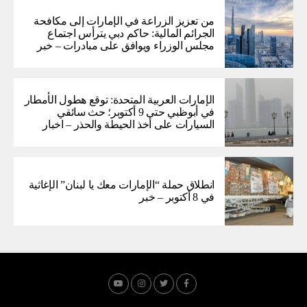
من تعزيز الزراعة في الإمارات إلى مكافحة
الجرائم المالية: حاكم دبي يترأس اجتماع
مجلس الوزراء ويوافق على مبادرات – خبر
الإمارات العربية المتحدة: توقع هطول الأمطار
في أبوظبي حتى 9 أكتوبر؛ حث سائقي
السيارات على أخذ الحيطة والحذر – اخبار
انطلاق حملة “الإمارات معك يا لبنان” الإغاثية
في 8 أكتوبر – خبر