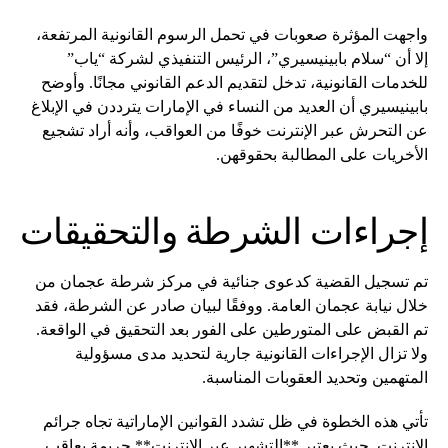
واجهت المؤثرة صعوبات في تحمل الرسوم القانونية المرتفعة،
إلا أن “سلام بابينيسيري”، الرئيس التنفيذي لشركة “ياب”
للخدمات القانونية، تدخل لتقديم الدعم القانوني مجانًا. وأوضح
بابينيسيري أن العديد من النساء في الإمارات يترددن في الإبلاغ
عن التحرش عبر الإنترنت خوفًا من العواقب، وأنه أراد تشجيع
الأخريات على المطالبة بحقوقهن.
إجراءات الشرطة والتحقيقات
تم تسجيل القضية كدعوى جنائية في مركز شرطة عجمان من
خلال نيابة عجمان العامة. ووفقًا لبيان صادر عن الشرطة، فقد
تم القبض على المتورطين على الفور بعد التحقيق في الواقعة.
ولا تزال الإجراءات القانونية جارية لتحديد مدى مسؤولية
المتهمين وتحديد العقوبات المناسبة.
تأتي هذه الخطوة في ظل تشدد القوانين الإماراتية تجاه جرائم
الإنترنت. حيث يعتبر **التشهير عبر الإنترنت** جريمة يعاقب