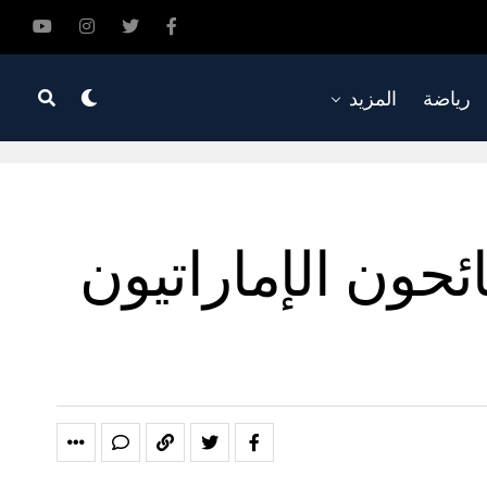
رياضة
المزيد
لة: السائحون الإماراتيون