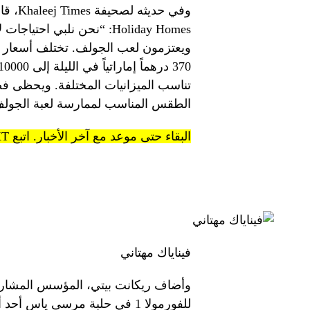
Holiday Homes: “نحن نلبي
ويعتزمون لعب الجولف. تختلف أسعار ب
تناسب الميزانيات المختلفة. ويحظى ف
الطقس المناسب لممارسة لعبة الجولف ف
البقاء حتى موعد مع آخر الأخبار. اتبع KT على قنوات WhatsApp.
فيناياك مهتاني
للفورمولا 1 في حلبة مرسى ياس 