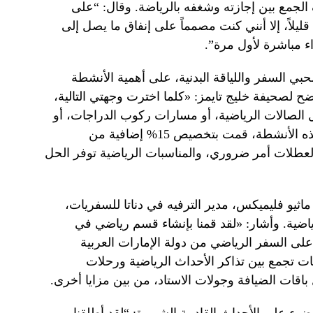
ة القدم في عام 2022، بهدف الجمع بين إجازته وشغفه بالرياضة. وقال: “على
ليلاً، إلا أنني كنت مصمماً على إنفاق ما يصل إلى
ي السفر واللياقة البدنية، على أهمية الأنشطة
ضح لصحيفة خليج تايمز: «كلما اخترت وجهتي التالية،
الصالات الرياضية، أو مسارات ركوب الدراجات، أو
الرياضات المائية. ولضمان الاستمتاع بهذه الأنشطة، قمت بتخصيص 15% إضافية من
 العطلات أمر ضروري، والمناسبات الرياضية توفر الحل
ماثيو فليميكس، مدير الترفيه في دناتا للسفريات،
رياضية. وأشار: «لقد قمنا بإنشاء قسم رياضي في
 على السفر الرياضي من دولة الإمارات العربية
قات تجمع بين تذاكر الأحداث الرياضية ورحلات
ل باقات الضيافة وجولات الاستاد، من بين مزايا أخرى.