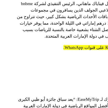
وفي حديثه لصحيفة Khaleej Times، قال فيناياك ماهتاني، الرئيس التنفيذي لشركة bnbme
 احتياجات لاعبي الجولف الذين يسافرون في مجموعات
اقات الأحداث الرياضية بشكل كبير، حيث تتراوح من
370 درهماً إماراتياً في الليلة إلى 10000 درهم إماراتي في الليلة الواحدة، مما يوفر خيارات
صل الشتاء بشعبية خاصة بالنسبة للرياضات بسبب
ي دولة الإمارات العربية المتحدة.
وأضاف ريكانت بيتي، المؤسس المشارك لـ EaseMyTrip: “يعد سباق جائزة أبو ظبي الكبرى
أحد أفضل المواقع الرياضية في دولة الإمارات العربية