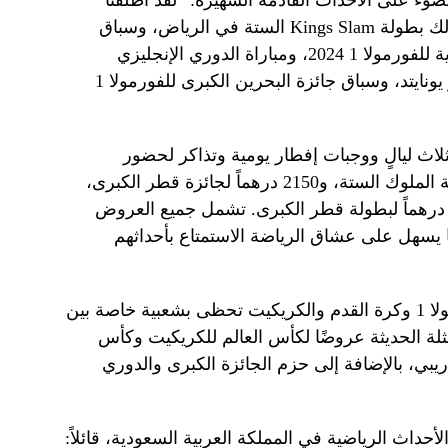
ء على الأحداث القادمة الشهيرة: “لقد أطلقنا
باقات سفر رياضية للجماهير، بما في ذلك بطولة Kings Slam الستة في الرياض، وسباق
الجائزة الكبرى للخطوط الجوية القطرية للفورمولا 1 2024، ومباراة الدوري الإنجليزي
الممتاز بين مانشستر سيتي ومانشستر يونايتد، وسباق جائزة البحرين الكبرى للفورمولا 1
اث ليالٍ ووجبات إفطار يومية وتذاكر لحضور
الفعاليات، ابتداءً من 1390 درهماً لبطولة الملوك الستة، و2150 درهماً لجائزة قطر الكبرى،
1999 درهماً لديربي مانشستر، و1550 درهماً لبطولة قطر الكبرى. تشمل جميع العروض
يسهل على عشاق الرياضة الاستمتاع بأحداثهم
لاحظ Vlemmiks أيضًا أن باقات الفورمولا 1 وكرة القدم والكريكيت تحظى بشعبية خاصة بين
ثلة الحديثة عروضًا لكأس العالم للكريكيت وكأس
ر الكاريبي، بالإضافة إلى حزم الجائزة الكبرى والدوري
لأحداث الرياضية في المملكة العربية السعودية، قائلاً: