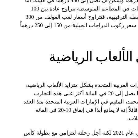
بينما تبدأ أسعار فنادق 4 نجوم من 250 درهماً ويمكن أن تصل إلى 450 درهماً في الليلة. أما
بالنسبة لتناول الطعام، فإن تكلفة الوجبات في المطاعم المتوسطة تتراوح عادة بين 100
و250 درهماً في اليوم. أما بالنسبة للأنشطة الترفيهية، فتتراوح أسعار لعب الغولف من 300
إلى 800 درهم للجولة الواحدة، ويتراوح سعر ركوب الدراجات الجبلية من 150 إلى 250 درهماً
لألعاب الرياضية
رات العربية المتحدة بشكل متزايد الألعاب الرياضية،
وغالباً ما يكونون على استعداد لإنفاق ما يصل إلى 20 في المائة أكثر على هذه التجارب
مد، المقيم في الإمارات العربية المتحدة منذ العقد
الماضي، وجهة نظره حول هذا الاتجاه، قائلاً إنه لا يمانع أبدًا في إنفاق 10-20 في المائة
لات.
وكان يخطط في البداية لزيارة قطر في عام 2021 لكنه أجل رحلته لتتزامن مع بطولة كأس