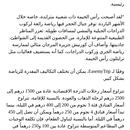
رئيسية.
“لقد أصبحت رأس الخيمة ذات شعبية متزايدة، خاصة خلال
الأشهر الباردة. توفر جبال الحجر فيها رياضة رائعة لركوب
الدراجات الجبلية والمشي لمسافات طويلة. تعزز المناظر
الطبيعية المتنوعة للإمارة، من الحصون القديمة إلى الشواطئ،
جاذبيتها. وأضاف أن كورنيش جزيرة المرجان مثالي لممارسة
رياضة الجري وركوب الدراجات، كما أنه يستضيف فعاليات مثل
ترايثلون رأس الخيمة.
وفقًا لـ EasemyTrip، يمكن أن تختلف التكاليف المقدرة للرياضة
بشكل كبير.
تتراوح أسعار رحلات الدرجة الاقتصادية عادة من 1500 درهم إلى
2500 درهم لرحلة الذهاب والعودة. بالنسبة للإقامة، تتراوح
أسعار الفنادق فئة 3 نجوم من 200 إلى 400 درهم في الليلة، بينما
تبدأ أسعار فنادق 4 نجوم من 250 درهماً ويمكن أن تصل إلى 450
درهماً في الليلة. أما بالنسبة لتناول الطعام، فإن تكلفة الوجبات
في المطاعم المتوسطة تتراوح عادة بين 100 و250 درهماً في