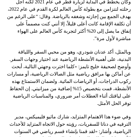
وكان يخطط في البداية لزيارة قطر في عام 2021 لكنه أجل
رحلته لتتزامن مع بطولة كأس العالم لكرة القدم في عام 2022،
بهدف الجمع بين إجازته وشغفه بالرياضة. وقال: “على الرغم من
أن تكلفة الإقامة كانت أعلى قليلاً، إلا أنني كنت مصمماً على
إنفاق ما يصل إلى 20% أكثر لتجربة كأس العالم على الهواء
مباشرة لأول مرة”.
وبالمثل، أكد عدنان شودري، وهو من محبي السفر واللياقة
البدنية، على أهمية الأنشطة الرياضية عند اختيار وجهات السفر.
وأوضح لصحيفة خليج تايمز: «كلما اخترت وجهتي التالية، أبحث
عن أماكن بها مرافق رياضية مثل الصالات الرياضية، أو مسارات
ركوب الدراجات، أو الرياضات المائية. ولضمان الاستمتاع بهذه
الأنشطة، قمت بتخصيص 15% إضافية من ميزانيتي. إن الحفاظ
على لياقتك أثناء العطلات أمر ضروري، والمناسبات الرياضية
توفر الحل الأمثل.
وفي ضوء هذا الاهتمام المتزايد، شارك ماثيو فليميكس، مدير
الترفيه في دناتا للسفريات، رؤيته حول الاتجاه المتزايد للأحداث
الرياضية. وأشار: «لقد قمنا بإنشاء قسم رياضي في السنوات