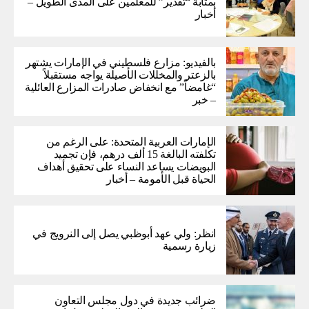
بمثابة “تقدير” للمعلمين على المدى الطويل –
أخبار
بالفيديو: مزارع فلسطيني في الإمارات يشتهر
بالزعتر والمخللات الأصيلة يواجه مستقبلاً
“غامضاً” ​​مع انخفاض صادرات المزارع العائلية
– خبر
الإمارات العربية المتحدة: على الرغم من
تكلفته البالغة 15 ألف درهم، فإن تجميد
البويضات يساعد النساء على تحقيق أهداف
الحياة قبل الأمومة – أخبار
انظر: ولي عهد أبوظبي يصل إلى النرويج في
زيارة رسمية
ضرائب جديدة في دول مجلس التعاون