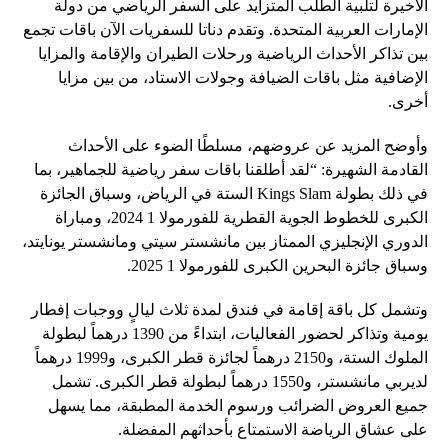
الأخيرة لتلبية الطلب المتزايد على السفر الرياضي من دولة
الإمارات العربية المتحدة. وتقدم دناتا للسفريات الآن باقات تجمع
بين تذاكر الأحداث الرياضية ورحلات الطيران والإقامة والمزايا
الإضافية مثل باقات الضيافة وجولات الاستاد، من بين مزايا
أخرى.
وأوضح المزيد عن عروضهم، مسلطًا الضوء على الأحداث
القادمة الشهيرة: “لقد أطلقنا باقات سفر رياضية للجماهير، بما
في ذلك بطولة Kings Slam الستة في الرياض، وسباق الجائزة
الكبرى للخطوط الجوية القطرية للفورمولا 1 2024، ومباراة
الدوري الإنجليزي الممتاز بين مانشستر سيتي ومانشستر يونايتد،
وسباق جائزة البحرين الكبرى للفورمولا 1 2025.
وتشمل كل باقة إقامة في فندق لمدة ثلاث ليالٍ ووجبات إفطار
يومية وتذاكر لحضور الفعاليات، ابتداءً من 1390 درهماً لبطولة
الملوك الستة، و2150 درهماً لجائزة قطر الكبرى، و1999 درهماً
لديربي مانشستر، و1550 درهماً لبطولة قطر الكبرى. تشمل
جميع العروض الضرائب ورسوم الخدمة المطبقة، مما يسهل
على عشاق الرياضة الاستمتاع بأحداثهم المفضلة.