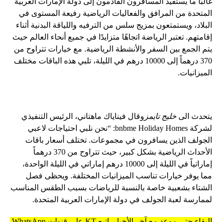
غالبًا ما يستفيد المسافرون القادمون إلى دولة الإمارات العربية
المتحدة من المرافق والفعاليات الرياضية رفيعة المستوى في
البلاد، ويستمتعون بمزيج سلس من الترفيه واللياقة البدنية أثناء
إقامتهم. تعتبر الرياضة اتجاهًا متزايدًا في جميع أنحاء العالم حيث
يتم الجمع بين السفر والأنشطة الرياضية. مع خيارات تتراوح من
370 درهماً إلى 10000 درهم في الليلة، تلبي هذه الباقات مختلف
الميزانيات.
يتحدث الى
خليج تايمز
وقال فيناياك ماهتاني، الرئيس التنفيذي
لشركة bnbme Holiday Homes: “نحن نلبي احتياجات لاعبي
الجولف الذين يسافرون في مجموعات. تختلف أسعار باقات
الأحداث الرياضية بشكل كبير، حيث تتراوح من 370 درهماً
إماراتياً في الليلة إلى 10000 درهم إماراتي في الليلة الواحدة،
مما يوفر خيارات تناسب الميزانيات المختلفة. ويحظى فصل
الشتاء بشعبية خاصة بالنسبة للرياضات بسبب الطقس المناسب
لممارسة لعبة الجولف في دولة الإمارات العربية المتحدة.
البقاء حتى موعد مع آخر الأخبار. اتبع KT على قنوات WhatsApp.