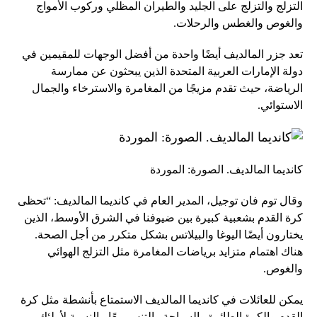
التزلج والتزلج على الجليد والطيران المظلي وركوب الأمواج
والغوص والغطس والرحلات.
تعد جزر المالديف أيضًا واحدة من أفضل الوجهات للمقيمين في
دولة الإمارات العربية المتحدة الذين يبحثون عن ممارسة
الرياضة، حيث تقدم مزيجًا من المغامرة والاسترخاء والجمال
الاستوائي.
كانديما المالديف. الصورة: الموردة
وقال توم فان توجيل، المدير العام في كانديما المالديف: “تحظى
كرة القدم بشعبية كبيرة بين ضيوفنا في الشرق الأوسط، الذين
يختارون أيضًا اليوغا والبيلاتس بشكل متكرر من أجل الصحة.
هناك اهتمام متزايد برياضات المغامرة مثل التزلج الهوائي
والغوص.
يمكن للعائلات في كانديما المالديف الاستمتاع بأنشطة مثل كرة
القدم والكرة الطائرة والسباحة والتنس معًا. بالنسبة لأولئك