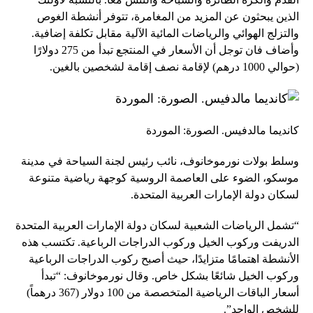
الذين يبحثون عن المزيد من المغامرة، تتوفر أنشطة الغوص
والتزلج الهوائي والرياضات المائية الآلية مقابل تكلفة إضافية.
وأضاف فان توجل أن الأسعار في المنتجع تبدأ من 275 دولارًا
(حوالي 1000 درهم) لإقامة نصف إقامة لشخصين بالغين.
كانديما مالدفيس. الصورة: الموردة
وسلط بولات نورموخانوف، نائب رئيس لجنة السياحة في مدينة
موسكو، الضوء على العاصمة الروسية كوجهة رياضية متنوعة
لسكان دولة الإمارات العربية المتحدة.
“تشمل الرياضات الشعبية لسكان دولة الإمارات العربية المتحدة
الدريفت وركوب الخيل وركوب الدراجات الرباعية. تكتسب هذه
الأنشطة اهتمامًا متزايدًا، حيث أصبح ركوب الدراجات الرباعية
وركوب الخيل شائعًا بشكل خاص. وقال نورموخانوف: “تبدأ
أسعار الباقات الرياضية المتخصصة من 100 دولار (367 درهماً)
للشخص الواحد”.