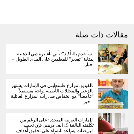
مقالات ذات صلة
“سأتقدم بالتأكيد”: تأتي تأشيرة دبي الذهبية
بمثابة “تقدير” للمعلمين على المدى الطويل –
أخبار
بالفيديو: مزارع فلسطيني في الإمارات يشتهر
بالزعتر والمخللات الأصيلة يواجه مستقبلاً
“غامضاً” ​​مع انخفاض صادرات المزارع العائلية
– خبر
الإمارات العربية المتحدة: على الرغم من
تكلفته البالغة 15 ألف درهم، فإن تجميد
البويضات يساعد النساء على تحقيق أهداف