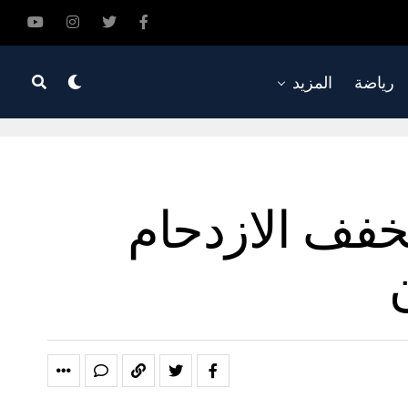
رياضة
المزيد
تخفف الازدحام