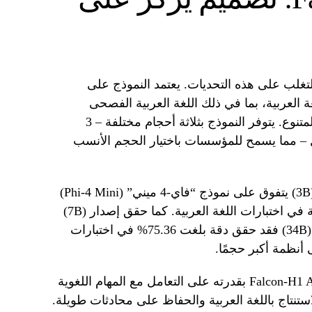
Falcon-H1 A خصيصًا للتغلب على هذه التحديات. يعتمد النموذج على
العربية، بما في ذلك اللغة العربية الفصحى
واللهجات الإقليمية والمحتوى الثقافي المتنوع. يتوفر النموذج بثلاثة أحجام مختلفة – 3
ات، و34 مليار معامل – مما يسمح للمؤسسات باختيار الحجم الأنسب
أظهرت الاختبارات أن النموذج الأصغر (3B) يتفوق على نموذج “فاي-4 ميني” (Phi-4 Mini)
من مايكروسوفت بنسبة 10 نقاط مئوية في اختبارات اللغة العربية. كما حقق إصدار (7B)
أداءً متميزًا في فئته. أما النموذج الأكبر (34B) فقد حقق دقة بلغت 75.36% في اختبارات
 أنظمة أكبر حجمًا.
بالإضافة إلى الأداء المتميز، يتميز Falcon-H1 Arabic بقدرته على التعامل مع المهام اللغوية
استنتاج باللغة العربية والحفاظ على محادثات طويلة.