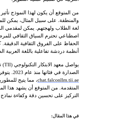
من المتوقع أن يكون لهذا النموذج تأثي
والمنطقة. على سبيل المثال، يمكن لل
لغة الطلاب ولهجتهم. يمكن لمقدمي الر
اصطناعي تحترم السياق الثقافي للمرض
الحفاظ على الفروق الثقافية الدقيقة.
أنظمة دردشة تفاعلية باللغة العربية الط
يواص
الصدارة في فئاتها منذ عام 2023. يتوفر Falcon-H1 Arabic مجانًا عبر الرابط
chat.falconllm.tii.ae
، مما يتيح للمطوري
المتقدمة. من المتوقع أن يشهد هذا ال
التركيز على تحسين دقة وكفاءة نماذج ال
في هذا المقال: