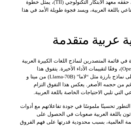
كفاءة مع حجم أصغر. هذا الإنجاز، الذي حققه معهد الابتكار التكنولوجي (TII)، يمثل خطوة
اعي باللغة العربية، ويسد فجوة طويلة الأمد في هذا
ة عربية متقدمة
Falcon-H1 Arabic الصدارة في قائمة المتصدرين لنماذج اللغات الكبيرة العربية
المفتوحة (Open Arabic LLM Leaderboard)، وفقًا لتقييمات الأداء الأخيرة. يتفوق هذا
النموذج، الذي يضم 34 مليار معامل، على نماذج بارزة مثل “لاما” (Llama-70B) من ميتا و
ني، على الرغم من حجمه الأصغر. يعكس هذا التفوق التزام
ي التي تلبي الاحتياجات الخاصة باللغة العربية.
لتطور تحسينًا ملموسًا في جودة تفاعلاتهم مع أدوات
تحدثون باللغة العربية صعوبات في الحصول على
ة العالمية، بسبب محدودية قدرتها على فهم الفروق