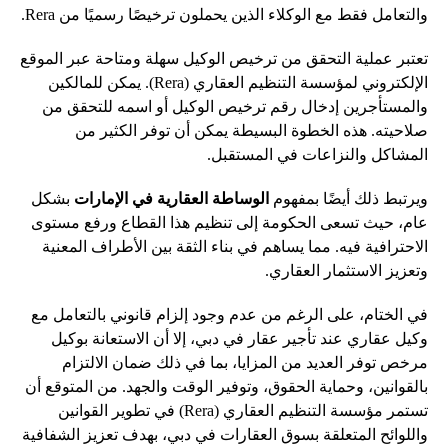
والتعامل فقط مع الوكلاء الذين يحملون ترخيصًا رسميًا من Rera.
تعتبر عملية التحقق من ترخيص الوكيل سهلة ومتاحة عبر الموقع
الإلكتروني لمؤسسة التنظيم العقاري (Rera). يمكن للمالكين
والمستأجرين إدخال رقم ترخيص الوكيل أو اسمه للتحقق من
صلاحيته. هذه الخطوة البسيطة يمكن أن توفر الكثير من
المشاكل والنزاعات في المستقبل.
ويرتبط ذلك أيضًا بمفهوم
الوساطة العقارية في الإمارات
بشكل
عام، حيث تسعى الحكومة إلى تنظيم هذا القطاع ورفع مستوى
الاحترافية فيه. مما يساهم في بناء الثقة بين الأطراف المعنية
وتعزيز الاستثمار العقاري.
في الختام، على الرغم من عدم وجود إلزام قانوني بالتعامل مع
وكيل عقاري عند تأجير عقار في دبي، إلا أن الاستعانة بوكيل
مرخص توفر العديد من المزايا، بما في ذلك ضمان الالتزام
بالقوانين، وحماية الحقوق، وتوفير الوقت والجهد. من المتوقع أن
تستمر مؤسسة التنظيم العقاري (Rera) في تطوير القوانين
واللوائح المتعلقة بسوق العقارات في دبي، بهدف تعزيز الشفافية