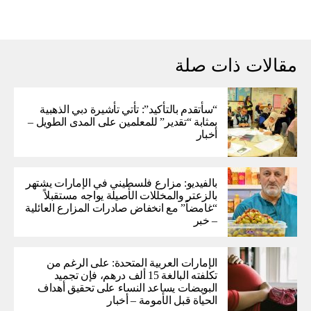
مقالات ذات صلة
“سأتقدم بالتأكيد”: تأتي تأشيرة دبي الذهبية
بمثابة “تقدير” للمعلمين على المدى الطويل –
أخبار
بالفيديو: مزارع فلسطيني في الإمارات يشتهر
بالزعتر والمخللات الأصيلة يواجه مستقبلاً
“غامضاً” ​​مع انخفاض صادرات المزارع العائلية
– خبر
الإمارات العربية المتحدة: على الرغم من
تكلفته البالغة 15 ألف درهم، فإن تجميد
البويضات يساعد النساء على تحقيق أهداف
الحياة قبل الأمومة – أخبار