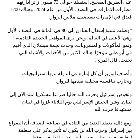
على الطريق الصحيح. استقبلنا حوالي 73 مليون زائر أدارتهم
مطارات الإمارات في النصف الأول من عام 2024. وهناك 1200
فندق في الإمارات تستضيف ملايين الزوار.
“وصلت نسبة إشغال الفنادق إلى 80 في المائة في النصف الأول
وهي الأعلى في العالم. ونحن نرى المواهب الجديدة القادمة،
ونمو المأكولات والمشروبات، وحدث نجمة ميشلان الذي أقيم
في أبو ظبي مؤخرًا. هناك الكثير من الأحداث والأشياء التي
تحدث، قال المري.
وأضاف الوزير أن كل إمارة في الدولة لديها استراتيجيات
وتجارب تنافسية مختلفة تقدمها للزوار.
وتخوض إسرائيل وحزب الله حاليا صراعا عسكريا امتد الآن إلى
لبنان. وشن الجيش الإسرائيلي يوم الثلاثاء غزوا في لبنان
مستهدفا حزب الله.
ومع ذلك، يعتقد العديد من القادة في صناعة الضيافة أن الصراع
بين إسرائيل وحزب الله لن يكون له تأثير يذكر على منطقة
الخليج، حيث يظل محصوراً في هذين الطرفين فقط.