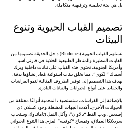
بل هي بيئة تعليمية وترفيهية متكاملة.
تصميم القباب الحيوية وتنوع
البيئات
تستلهم القباب الحيوية (Biodomes) داخل الحديقة تصميمها من
الغابات المطيرة والمناظر الطبيعية الخلابة في قارتي آسيا
وأمريكا الجنوبية. تحتوي هذه القباب على نباتات داخلية وبرك
أسماك “الكوي”، مما يخلق بيئات استوائية مُعاد إنشاؤها بدقة.
يهدف هذا التصميم إلى توفير الظروف المثالية لنمو الفراشات
والحفاظ على أنواع الحيوانات والنباتات النادرة.
بالإضافة إلى الفراشات، ستستضيف المحمية أنواعًا مختلفة من
الحيوانات الأخرى. أكدت الجهات المشغلة وجود كسلان ذي
إصبعين، ودب القط “بالاوان”، وآكل النمل (تاماندوا)، وسنجاب
سريلانكا العملاق، وتمساح “كوفييه” القزم. هذا التنوع الحيواني
يعزز من جاذبية الوجهة ويجعلها فريدة من نوعها في المنطقة.