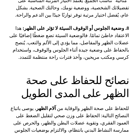
“مثالية” تناسب الجميع. يعتمد اختيار المرتبة المناسبة على
تفضيلاتك الشخصية، ووضعية نومك، وحالتك الصحية. بشكل
عام، يُفضل اختيار مرتبة توفر توازنًا جيدًا بين الدعم والراحة.
8. وضعية الجلوس أو الوقوف السيئة لا تؤثر على الظهر:
هذا
الاعتقاد خاطئ تمامًا. فالوضعية السيئة تضع ضغطًا إضافيًا على
عضلات الظهر والمفاصل، مما يؤدي إلى الألم والتعب. يُنصح
بالحفاظ على وضعية جيدة أثناء الجلوس والوقوف، واستخدام
كرسي ومكتب مريحين، وأخذ فترات راحة منتظمة للتمدد.
نصائح للحفاظ على صحة
الظهر على المدى الطويل
للحفاظ على صحة الظهر والوقاية من
آلام الظهر
، يوصى باتباع
النصائح التالية: الحفاظ على وزن صحي لتقليل الضغط على
العمود الفقري، وتقوية عضلات البطن والظهر، والحرص على
ممارسة النشاط البدني بانتظام، والالتزام بوضعيات الجلوس