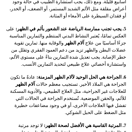
أسابيع قليلة. ومع ذلك، يجب استشارة الطبيب في حالة وجود
أعراض مقلقة مثل الألم الشديد المستمر، أو الضعف، أو الخدر،
أو فقدان السيطرة على الأمعاء أو المثانة.
5. يجب تجنب ممارسة الرياضة عند الشعور بألم في الظهر:
على
العكس تمامًا، يُعتبر النشاط البدني المنتظم والتمارين المناسبة
جزءًا أساسيًا من علاج
آلام الظهر
والوقاية منها. تمارين تقوية
عضلات البطن والظهر تزيد من دعم العمود الفقري وتقلل من
خطر الإصابة. يجب تعديل شدة التمارين بناءً على مستوى الألم،
واستشارة أخصائي علاج طبيعي لتحديد التمارين الأنسب.
6. الجراحة هي الحل الوحيد لآلام الظهر المزمنة:
عادةً ما تكون
الجراحة هي الملاذ الأخير. تستجيب معظم حالات
آلام الظهر
للعلاجات غير الجراحية، مثل العلاج الطبيعي، والأدوية المسكنة
للألم، والحقن الموضعية. تُستخدم الجراحة في الحالات التي
تفشل فيها العلاجات الأخرى، أو في وجود مضاعفات خطيرة
مثل الضغط على الحبل الشوكي.
7. المرتبة القاسية هي الأفضل لصحة الظهر:
لا توجد مرتبة