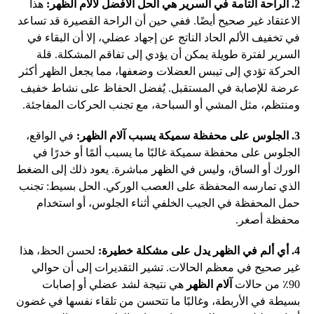
2. الراحة التامة في السرير هي الحل الأفضل لآلام الظهر:
هذا
الاعتقاد غير صحيح أيضًا. ففي حين أن الراحة القصيرة قد تساعد
في تخفيف الألم الحاد الناتج عن إجهاد عضلي، إلا أن البقاء في
السرير لفترة طويلة يمكن أن يؤدي إلى تفاقم المشكلة. قلة
الحركة تؤدي إلى تيبس العضلات وضعفها، مما يجعل الظهر أكثر
عرضة للإصابة في المستقبل. يُفضل الحفاظ على نشاط خفيف
ومنتظم، مثل المشي أو السباحة، مع تجنب الحركات المفاجئة.
3. الجلوس على محفظة سميكة يسبب آلام الظهر:
في الواقع،
الجلوس على محفظة سميكة غالبًا ما يسبب ألمًا أو خدرًا في
الورك أو الساق، وليس في الظهر مباشرة. يعود ذلك إلى الضغط
الذي تمارسه المحفظة على العصب الوركي. الحل بسيط: تجنب
حمل المحفظة في الجيب الخلفي أثناء الجلوس، أو استخدام
محفظة أصغر.
4. أي ألم في الظهر يدل على مشكلة خطيرة:
لحسن الحظ، هذا
غير صحيح في معظم الحالات. تشير التقديرات إلى أن حوالي
90٪ من حالات
آلام الظهر
هي نتيجة لشد عضلي أو إصابات
بسيطة في الأربطة، وغالبًا ما تتحسن من تلقاء نفسها في غضون