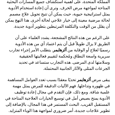
المملكة المتحدة، على أهمية استكشاف جميع المسارات البحثية
المتاحة لمواجهة مرض الخرف. وترى أن إعادة استخدام الأدوية
يمثل استراتيجية حيوية، حيث يمكن أن تتيح تحويل علاج مصمم
لحالة مرضية معينة إلى خيار علاجي لحالة أخرى. هذا النهج يمكن
أن يقلل من الوقت والتكلفة المرتبطين بتطوير أدوية جديدة.
على الرغم من هذه النتائج المشجعة، يشدد العلماء على أن
الطريق لا يزال طويلاً قبل أن يتم اعتماد أي من هذه الأدوية
رسميًا لعلاج أو الوقاية من
ألزهايمر
. يتطلب الأمر إجراء تجارب
سريرية واسعة النطاق ومُحكمة لتقييم فعاليتها الحقيقية
وسلامتها لدى المرضى. هذه التجارب ستساعد في تحديد
الجرعات المثلى والآثار الجانبية المحتملة.
يبقى مرض
ألزهايمر
تحديًا معقدًا بسبب تعدد العوامل المساهمة
في ظهوره وتداخلها. فهم الآليات الدقيقة للمرض يمثل مهمة
علمية شاقة. ومع ذلك، فإن التقدم في مجال إعادة توظيف
الأدوية يمنح بصيص أمل في توسيع الخيارات العلاجية المتاحة في
المستقبل القريب. البحث المستمر في هذا المجال، بالإضافة إلى
تطوير علاجات جديدة، أمر ضروري لمواجهة هذا الوباء المتزايد.