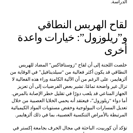
الدراسة.
لقاح الهربس النطاقي
و”ريلوزول”: خيارات واعدة
أخرى
خلصت اللجنة إلى أن لقاح “زوستافاكس” المضاد للهربس
النطاقي قد يكون أكثر فعالية من “سيلدينافيل” في الوقاية من
ألزهايمر، على الرغم من أن الآلية الكامنة وراء هذه الفعالية لا
تزال غير واضحة تمامًا. تشير بعض الفرضيات إلى أن تعزيز
الجهاز المناعي قد يلعب دورًا في تقليل خطر الإصابة بالمرض.
أما دواء “ريلوزول”، فيعتقد أنه يحمي الخلايا العصبية من خلال
تعديل المسارات البيولوجية وخفض مستويات المواد الكيميائية
المرتبطة بالأمراض التنكسية العصبية، بما في ذلك ألزهايمر.
تؤكد آن كوربيت، الباحثة في مجال الخرف بجامعة إكستر في