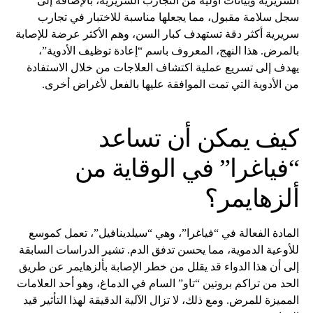
السريرية وبيانات أولية من التجارب السريرية، بالإضافة إلى
سجل سلامة مقبول، مما يجعلها مناسبة للاختبار في تجارب
سريرية أكثر دقة تستهدف كبار السن، وهم الأكثر عرضة للإصابة
بالمرض. هذا النهج، المعروف باسم “إعادة توظيف الأدوية”،
يهدف إلى تسريع عملية اكتشاف العلاجات من خلال الاستفادة
من الأدوية التي تمت الموافقة عليها بالفعل لأغراض أخرى.
كيف يمكن أن تساعد
“فياغرا” في الوقاية من
ألزهايمر؟
المادة الفعالة في “فياغرا”، وهي “سيلدينافيل”، تعمل كموسع
للأوعية الدموية، مما يحسن تدفق الدم. تشير الدراسات السابقة
إلى أن هذا الدواء قد يقلل من خطر الإصابة بألزهايمر عن طريق
الحد من تراكم بروتين “تاو” السام في الدماغ، وهو أحد العلامات
المميزة للمرض. ومع ذلك، لا تزال الآلية الدقيقة لهذا التأثير قيد