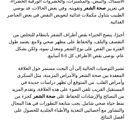
الأسماك، والبيض، والمكسرات، والخضروات الورقية الخضراء،
في تعزيز
صحة الشعر
وتقويته. وفي بعض الحالات، قد يوصي
الطبيب بتناول مكملات غذائية لتعويض النقص في بعض العناصر
الغذائية.
أخيرًا، ينصح الخبراء بقص أطراف الشعر بانتظام للتخلص من
التقصف والتلف، والحفاظ على مظهر صحي ولامع. يعتمد طول
الفترة بين القص على نوع الشعر ومعدل نموه، ولكن بشكل
عام، يوصى بقص الأطراف كل 6-8 أسابيع.
تشير التوصيات الحالية إلى أن البحث مستمر حول العلاقة
المعقدة بين صحة الشعر والأمراض المزمنة، مثل السكري
وأمراض القلب. من المتوقع أن تظهر دراسات جديدة في
المستقبل القريب تلقي الضوء على هذه العلاقة، وتقدم المزيد
من النصائح والإرشادات للحفاظ على
صحة الشعر
كجزء من
نمط حياة صحي شامل. يجب متابعة التطورات في هذا المجال
والتشاور مع أخصائيي التغذية والأطباء الجلدية للحصول على
أفضل النتائج.