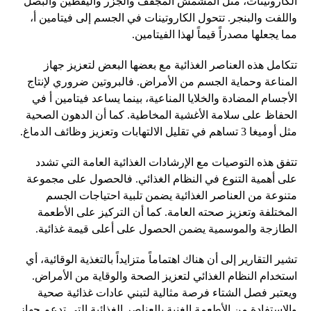
الكاروتينات، مثل المشمش المجفف والجزر واليقطين والبصل
واللفت والبنجر. تتحول الكاروتينات في الجسم إلى فيتامين أ،
مما يجعلها مصدراً قيماً لهذا الفيتامين.
تتكامل هذه العناصر الغذائية مع بعضها البعض لتعزيز جهاز
المناعة وحماية الجسم من الأمراض. فالبروتين ضروري لإنتاج
الأجسام المضادة والخلايا المناعية، بينما يساعد فيتامين أ في
الحفاظ على سلامة الأغشية المخاطية. كما أن الدهون الصحية
مثل أوميغا 3 تساهم في تقليل الالتهابات وتعزيز وظائف الدماغ.
تتفق هذه التوصيات مع الإرشادات الغذائية العامة التي تشدد
على أهمية التنوع في النظام الغذائي. فالحصول على مجموعة
متنوعة من العناصر الغذائية يضمن تلبية احتياجات الجسم
المختلفة وتعزيز صحته العامة. كما أن التركيز على الأطعمة
الطازجة والموسمية يضمن الحصول على أعلى قيمة غذائية.
تشير التقارير إلى أن هناك اهتماماً متزايداً بالتغذية الوقائية، أي
استخدام النظام الغذائي لتعزيز الصحة والوقاية من الأمراض.
ويعتبر فصل الشتاء فرصة مثالية لتبني عادات غذائية صحية
والاستفادة من الأطعمة الغنية بالعناصر الغذائية التي تدعم جهاز