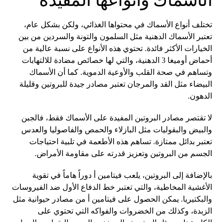
الأسماك وأنواعها المفيدة
تختلف أنواع الأسماك في محتواها الغذائي، ولكن بشكل عام،
تعتبر الأسماك الدهنية مثل السلمون والتونة والسردين من بين
الخيارات الأكثر فائدة. تحتوي هذه الأنواع على نسبة عالية من
أحماض أوميغا 3 الدهنية، والتي لها خصائص مضادة للالتهابات
وتساهم في صحة القلب والأوعية الدموية. كما أن الأسماك
البيضاء مثل القد والمرجان تعتبر مصادر جيدة للبروتين وقليلة
الدهون.
لا تقتصر مصادر البروتين المفيدة على الأسماك فقط، فالجبن
والبيض والبقوليات مثل البازلاء والحمص والفاصوليا والعدس
تعتبر بدائل ممتازة. تساهم هذه الأطعمة في تلبية احتياجات
الجسم من البروتين وتعزيز قدرته على مقاومة الأمراض.
بالإضافة إلى البروتين، يلعب فيتامين أ دوراً هاماً في تقوية
الأغشية المخاطية، والتي تعتبر خط الدفاع الأول ضد الفيروسات
والبكتيريا. يمكن الحصول على فيتامين أ من مصادر حيوانية مثل
الزبدة، وكذلك من الخضروات والفواكه التي تحتوي على