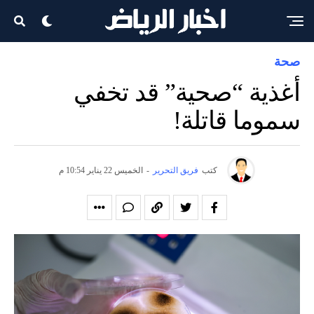
صحة
أغذية “صحية” قد تخفي
سموما قاتلة!
كتب
فريق التحرير
-
الخميس 22 يناير 10:54 م