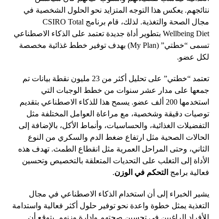
نتائجهم. يعكس هذا التوجه المتزايد نحو الحلول الشخصية في
مجال الصحة والتغذية. لذلك، قام برنامج CSIRO Total
Wellbeing Diet بتطوير أداة جديدة تعتمد على الذكاء الاصطناعي
تسمى “خطتي” (My Plan) بهدف توفير خطط غذائية مخصصة
لكل عضو.
تعتمد “خطتي” على تحليل أكثر من 23 مليون نقطة بيانات تم
جمعها على مدار عشر سنوات من خطط الوجبات التي
استخدمها 200 ألف عضو. يسمح هذا للذكاء الاصطناعي بتقديم
توصيات دقيقة وشخصية، مع مراعاة العوامل المختلفة مثل
التفضيلات الغذائية، والحساسيات، وأنماط الأكل، بالإضافة إلى
الحالات الصحية مثل ارتفاع ضغط الدم والسكري من النوع
الثاني، وحتى المراحل العمرية مثل انقطاع الطمث. تهدف هذه
الأداة إلى التغلب على التحديات المتعلقة بالتخصيص وتحسين
فعالية برامج
التحكم في الوزن
.
يشير الخبراء إلى أن استخدام الذكاء الاصطناعي في مجال
التغذية يمثل خطوة واعدة نحو توفير حلول أكثر فعالية واستدامة
للأفراد الراغبين في تحسين صحتهم وإدارة وزنهم. يتوقع أن