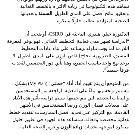
تساهم هذه التكنولوجيا في زيادة الالتزام بالخطط الغذائية
وتحقيق نتائج أفضل على المدى الطويل.
السمنة
وتحدياتها
الصحية المتزايدة تتطلب حلولًا مبتكرة.
الدكتورة جيلي هندري، الباحثة في CSIRO، أوضحت أن
“الدراسة تظهر مدى فعالية التخطيط الغذائي، فهو يوفر المعرفة
اللازمة لما يجب تناوله ويساعد على بناء عادات التخطيط
المسبق، الضرورية لنجاح إنقاص الوزن على المدى الطويل. لا
يوجد نهج واحد يناسب الجميع، وهنا يأتي دور التخصيص ليُحدث
فرقاً حقيقياً”.
من المتوقع أن يتم تقييم أداء أداة “خطتي” (My Plan) بشكل
مستمر وتحسينها بناءً على التغذية الراجعة من المستخدمين
والبيانات الجديدة التي يتم جمعها. سيتم دراسة تأثير هذه الأداة
على معدلات فقدان الوزن ورضا المستخدمين في الأشهر
القادمة، مع التركيز على تحديد أفضل الممارسات لتقديم خطط
غذائية مخصصة وفعالة. ستساعد هذه الجهود في تطوير حلول
مبتكرة لمواجهة تحديات
زيادة الوزن
وتعزيز الصحة العامة.