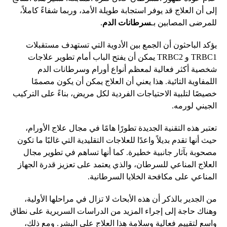
إلى أن العلاج قد يوفر استجابة طويلة الأمد، وربما شفاءً كاملاً،
للمرضى المصابين بـ
سرطانات الدم
.
يؤكد الباحثون أن الجمع بين الأدوية التي تستهدف مستقبلات
TRBC1 و TRBC2 يمكن أن يفتح الباب أمام تطوير علاجات
شخصية أكثر فعالية لمعظم أنواع أورام وسرطانات الدم
اللمفاوية التائية. هذا يعني أن العلاج يمكن أن يكون مصممًا
خصيصًا لتلبية الاحتياجات الفردية لكل مريض، بناءً على التركيب
الجيني لورمه.
تعتبر هذه التقنية الجديدة تطورًا هامًا في مجال علاج الأورام،
حيث أنها تقدم بديلاً واعدًا للعلاجات التقليدية التي غالبًا ما تكون
مصحوبة بآثار جانبية خطيرة. كما أنها تساهم في تطوير مجال
العلاج المناعي للسرطان، والذي يعتمد على تعزيز قدرة الجهاز
المناعي على مكافحة الخلايا السرطانية.
من الجدير بالذكر أن هذه الأبحاث لا تزال في مراحلها الأولية،
وهناك حاجة إلى إجراء المزيد من الدراسات السريرية على نطاق
واسع لتقييم فعالية وسلامة هذا العلاج على البشر. ومع ذلك،