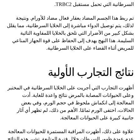
السرطانية التي تحمل مستقبل TRBC2.
تم ربط هذا الجسم المضاد بعقار فعال مضاد للأورام. ونتيجة
لذلك، يتم توصيل الدواء مباشرة إلى الخلايا السرطانية، مما يقلل
بشكل كبير من الأضرار التي تلحق بالخلايا اللمفاوية التائية
السليمة. هذا النهج يهدف إلى الحفاظ على قوة الجهاز المناعي
للمريض أثناء القضاء على الخلايا السرطانية.
نتائج التجارب الأولية
أظهرت التجارب التي أجريت على الخلايا السرطانية في المختبر
وعلى الحيوانات المصابة بالمرض نتائج واعدة للغاية. أدت
المعالجة إلى انكماش ملحوظ في حجم الورم، وفي بعض
الحالات، اختفى الورم تمامًا. الأهم من ذلك، لم تظهر أي آثار
جانبية كبيرة على الحيوانات المعالجة.
علاوة على ذلك، أظهرت المراقبة المستمرة للحيوانات المعالجة
عدم عودة ظهور السرطان خلال فترة المتابعة. تشير هذه النتائج