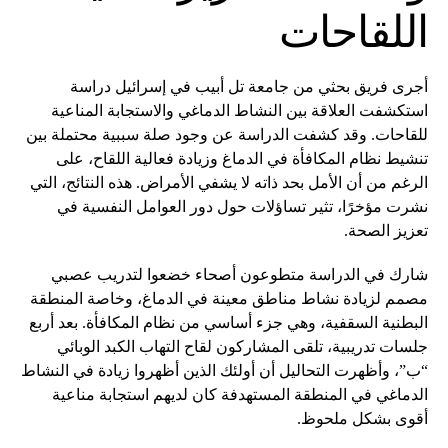
اللقاحات
أجرى فريق بحثي من جامعة تل أبيب في إسرائيل دراسة
استكشفت العلاقة بين النشاط الدماغي والاستجابة المناعية
للقاحات. وقد كشفت الدراسة عن وجود صلة سببية محتملة بين
تنشيط نظام المكافأة في الدماغ وزيادة فعالية اللقاح، على
الرغم من أن الأمل بحد ذاته لا يشفي الأمراض. هذه النتائج، التي
نشرت مؤخرًا، تثير تساؤلات حول دور العوامل النفسية في
تعزيز الصحة.
شارك في الدراسة متطوعون أصحاء خضعوا لتدريب عصبي
مصمم لزيادة نشاط مناطق معينة في الدماغ، وخاصة المنطقة
البطنية السقفية، وهي جزء أساسي من نظام المكافأة. بعد أربع
جلسات تدريبية، تلقى المشاركون لقاح التهاب الكبد الوبائي
“ب”، وأظهرت التحاليل أن أولئك الذين أظهروا زيادة في النشاط
الدماغي في المنطقة المستهدفة كان لديهم استجابة مناعية
أقوى بشكل ملحوظ.