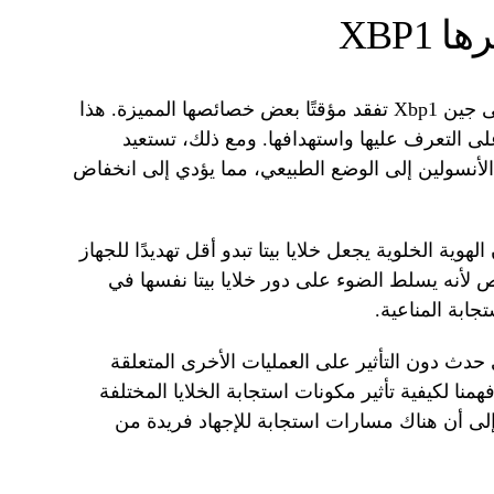
XBP1
أظهر التحليل أن خلايا بيتا التي تفتقر إلى جين Xbp1 تفقد مؤقتًا بعض خصائصها المميزة. هذا
لى التعرف عليها واستهدافها. ومع ذلك، تستعيد
ج الأنسولين إلى الوضع الطبيعي، مما يؤدي إلى انخفاض
وية الخلوية يجعل خلايا بيتا تبدو أقل تهديدًا للجهاز
لأنه يسلط الضوء على دور خلايا بيتا نفسها في
ابة المناعية.
ئي حدث دون التأثير على العمليات الأخرى المتعلقة
ل Ire1α. وهذا يعزز فهمنا لكيفية تأثير مكونات استجابة الخلايا المختلفة
 إلى أن هناك مسارات استجابة للإجهاد فريدة من