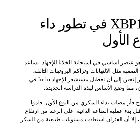
فهم دور بروتين XBP1 في تطور داء
 الأول
هذا البحث على بروتين XBP1، وهو عنصر أساسي في استجابة الخلايا للإجهاد. يساعد
الصعبة مثل الالتهابات وتراكم البروتينات التالفة.
تشير نتائج دراسات سابقة أجراها مختبر إنجين إلى أن تعطيل مستشعر الإجهاد Ire1α في
ان، مما وضع الأساس لهذه الدراسة الجديدة.
ج فأر مصاب بداء السكري من النوع الأول. قاموا
لايا بيتا قبل بدء عملية المناعة الذاتية. على الرغم من ارتفاع
، إلا أن الفئران استعادت مستويات طبيعية من السكر