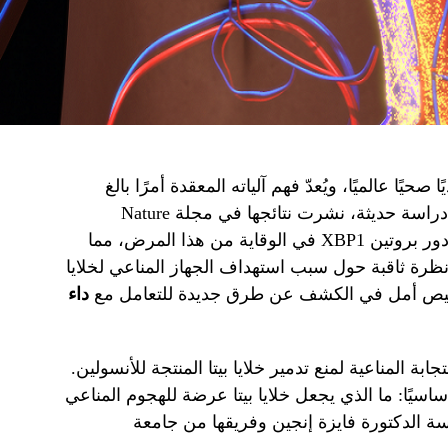
يًا عالميًا، ويُعدّ فهم آلياته المعقدة أمرًا بالغ
الأهمية لتطوير علاجات فعالة. أظهرت دراسة حديثة، نشرت نتائجها في مجلة Nature
Communications، اكتشافًا واعدًا حول دور بروتين XBP1 في الوقاية من هذا المرض، مما
 نظرة ثاقبة حول سبب استهداف الجهاز المناعي لخلايا
 بصيص أمل في الكشف عن طرق جديدة للتعامل مع
داء
ابة المناعية لمنع تدمير خلايا بيتا المنتجة للأنسولين.
سيًا: ما الذي يجعل خلايا بيتا عرضة للهجوم المناعي
ة الدكتورة فايزة إنجين وفريقها من جامعة