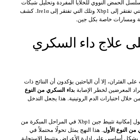
سلسل الحمض النووي للخلايا المفردة وتحليل شبكات
تنظيم الجينات، للمقارنة بين خلايا بيتا التي تفتقر إلى Xbp1 وتلك التي تفتقر إلى Ire1α. كشف
ة ومسارات خاصة بكل جين.
على علاج داء السكري
ى الفئران، إلا أن الباحثين يؤكدون أن النتائج ذات
اد المعرضين لخطر الإصابة ب
داء السكري من النوع
لال اختبارات الدم الروتينية. هذا يجعل التدخل
يطرح هذا الاكتشاف تساؤلات جديدة حول إمكانية تثبيط جين Xbp1 في المراحل المبكرة من
من النوع الأول
. هذا النهج يمثل تحولًا محتملاً في
كز بشكل أساسي على إدارة الأعراض وتثبيط الاستجابة