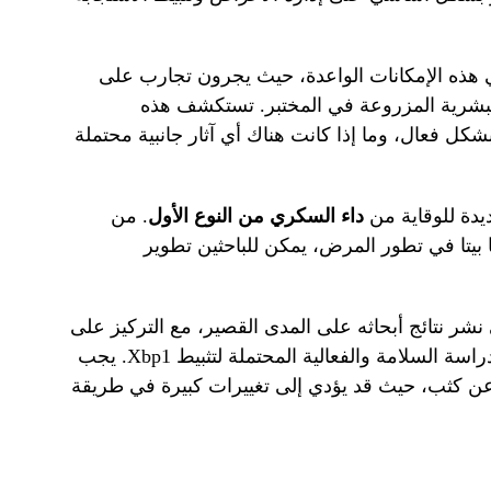
 هذه الإمكانات الواعدة، حيث يجرون تجارب على
البشرية المزروعة في المختبر. تستكشف هذه
دراسات كيف يمكن استهداف Xbp1 بشكل فعال، وما إذا كانت هناك أي آثار جانبية محتملة
يدة للوقاية من
داء السكري من النوع الأول
. من
ا بيتا في تطور المرض، يمكن للباحثين تطوير
شر نتائج أبحاثه على المدى القصير، مع التركيز على
تحديد النوافذ الزمنية المثلى للتدخل و دراسة السلامة والفعالية المحتملة لتثبيط Xbp1. يجب
 عن كثب، حيث قد يؤدي إلى تغييرات كبيرة في طريقة