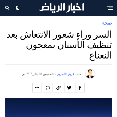
صحة
السر وراء شعور الانتعاش بعد
تنظيف الأسنان بمعجون
النعناع
كتب
فريق التحرير
-
الخميس 08 يناير 7:07 ص