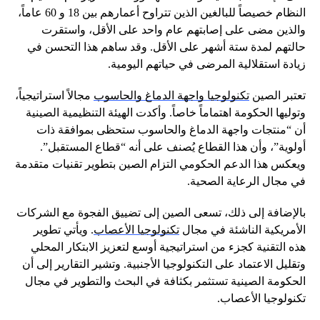
النظام خصيصاً للبالغين الذين تتراوح أعمارهم بين 18 و 60 عاماً،
والذين مضى على إصابتهم عام واحد على الأقل، واستقرت
حالتهم لمدة ستة أشهر على الأقل. وقد ساهم هذا التحسن في
زيادة استقلالية المرضى في حياتهم اليومية.
تعتبر الصين
تكنولوجيا واجهة الدماغ والحاسوب
مجالاً استراتيجياً،
وتوليها الحكومة اهتماماً خاصاً. وأكدت الهيئة التنظيمية الصينية
أن “منتجات واجهة الدماغ والحاسوب ستحظى بموافقة ذات
أولوية”، وأن هذا القطاع يُصنف على أنه “قطاع المستقبل”.
ويعكس هذا الدعم الحكومي التزام الصين بتطوير تقنيات متقدمة
في مجال الرعاية الصحية.
بالإضافة إلى ذلك، تسعى الصين إلى تضييق الفجوة مع الشركات
الأمريكية الناشئة في مجال
تكنولوجيا الأعصاب
. ويأتي تطوير
هذه التقنية كجزء من استراتيجية أوسع لتعزيز الابتكار المحلي
وتقليل الاعتماد على التكنولوجيا الأجنبية. وتشير التقارير إلى أن
الحكومة الصينية تستثمر بكثافة في البحث والتطوير في مجال
تكنولوجيا الأعصاب.