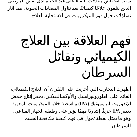
سبب انخفاض معدلات البقاء على قيد الحياة لدى بعض المرضى
الذين يتلقون علاجًا كيميائيًا بعد تناول المضادات الحيوية، مما أثار
تساؤلات حول دور الميكروبات في الاستجابة للعلاج.
فهم العلاقة بين العلاج
الكيميائي ونقائل
السرطان
أظهرت التجارب التي أجريت على الفئران أن العلاج الكيميائي،
القائم على الفلورويوراسيل والأوكساليبلاتين، يحفز إنتاج حمض
الإندول-3-البروبيونيك (IPA) بواسطة خلايا الميكروبات المعوية.
يعتبر IPA جزيئًا إشاريًا مهمًا يؤثر على وظيفة الجهاز المناعي،
وهو ما يمثل نقطة تحول في فهم كيفية مكافحة الجسم
للسرطان.