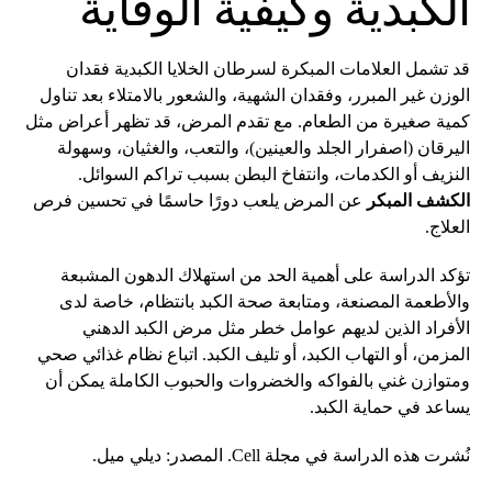
الكبدية وكيفية الوقاية
قد تشمل العلامات المبكرة لسرطان الخلايا الكبدية فقدان
الوزن غير المبرر، وفقدان الشهية، والشعور بالامتلاء بعد تناول
كمية صغيرة من الطعام. مع تقدم المرض، قد تظهر أعراض مثل
اليرقان (اصفرار الجلد والعينين)، والتعب، والغثيان، وسهولة
النزيف أو الكدمات، وانتفاخ البطن بسبب تراكم السوائل.
الكشف المبكر
عن المرض يلعب دورًا حاسمًا في تحسين فرص
العلاج.
تؤكد الدراسة على أهمية الحد من استهلاك الدهون المشبعة
والأطعمة المصنعة، ومتابعة صحة الكبد بانتظام، خاصة لدى
الأفراد الذين لديهم عوامل خطر مثل مرض الكبد الدهني
المزمن، أو التهاب الكبد، أو تليف الكبد. اتباع نظام غذائي صحي
ومتوازن غني بالفواكه والخضروات والحبوب الكاملة يمكن أن
يساعد في حماية الكبد.
نُشرت هذه الدراسة في مجلة Cell. المصدر: ديلي ميل.