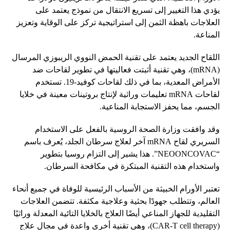
يؤدي هذا التغيير إلى تسريع الانتقال من نموذج يعتمد على
العلاجات باهظة الثمن إلى استراتيجية تركز على الوقاية وتعزيز
المناعة.
اللقاح الجديد يعتمد على تقنية الحمض النووي الريبوزي المرسال
(mRNA)، وهي تقنية أثبتت فعاليتها في تطوير لقاحات ضد
الأمراض المعدية، بما في ذلك لقاحات كوفيد-19. تستخدم
لقاحات mRNA تعليمات وراثية لإنتاج بروتينات معينة في خلايا
الجسم، مما يحفز الاستجابة المناعية.
وقد وافقت وزارة الصحة الروسية بالفعل على الاستخدام
السريري لقاح mRNA آخر لعلاج سرطان الجلد، يُعرف باسم
“NEOONCOVAC”. هذا يشير إلى التزام روسيا بتطوير
واستخدام هذه التقنية المبتكرة في مكافحة السرطان.
تعتبر الأورام الخبيثة من الأسباب الرئيسية للوفاة في جميع أنحاء
العالم، وتتطلب جهودًا بحثية وعلاجية مكثفة. تتضمن العلاجات
التقليدية للجهاز المناعي أيضًا العلاج بالخلايا التائية المعدلة وراثيًا
(CAR-T cell therapy)، وهي تقنية أخرى واعدة في مجال علاج