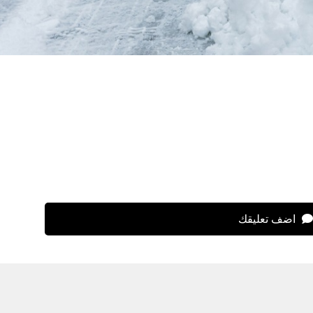
اضف تعليقك