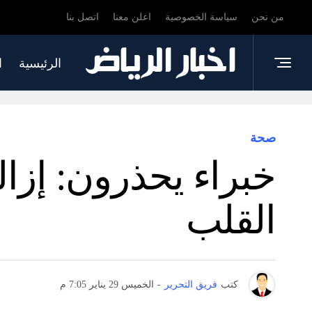
من نحن
سياسة الخصوصية
اعلن معنا
اتصل بنا
الرئيسية
ا
صحة
خبراء يحذرون: إزا
القلب
كتب
فريق التحرير
-
الخميس 29 يناير 7:05 م