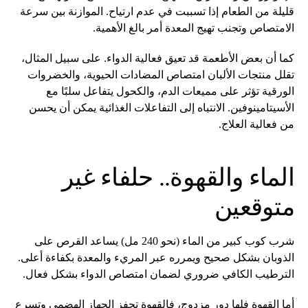
قليلة من الطعام إذا تسببت في عدم ارتياح. الموازنة بين سرعة
الامتصاص وتجنب تهيج المعدة أمر بالغ الأهمية.
كما أن بعض الأطعمة قد تعيق فعالية الدواء. على سبيل المثال،
تقلل منتجات الألبان امتصاص المضادات الحيوية، والخضروات
الورقية تؤثر على مميعات الدم، والكحول يتفاعل سلبًا مع
الأسيتامينوفين. الانتباه إلى التفاعلات الغذائية يمكن أن يحسن
من فعالية العلاج.
الماء والقهوة.. حلفاء غير
متوقعين
شرب كوب كبير من الماء (نحو 240 مل) يساعد القرص على
الذوبان بشكل صحيح ويمرره عبر المريء والمعدة بكفاءة أعلى.
الترطيب الكافي ضروري لضمان امتصاص الدواء بشكل فعال.
أما القهوة فلها دور مزدوج، فالقهوة تحفز الجهاز الهضمي وتسرع