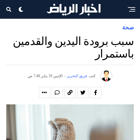
صحة
سبب برودة اليدين والقدمين
باستمرار
كتب
فريق التحرير
-
الإثنين 19 يناير 7:48 ص