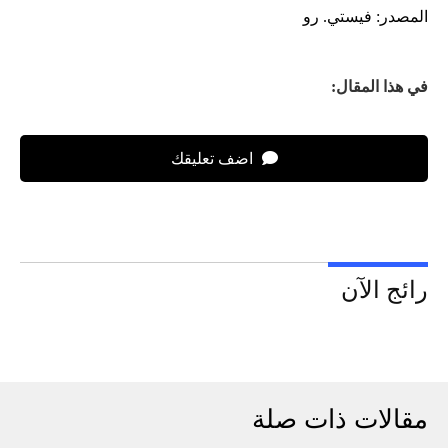
المصدر: فيستي. رو
في هذا المقال:
اضف تعليقك
رائج الآن
مقالات ذات صلة