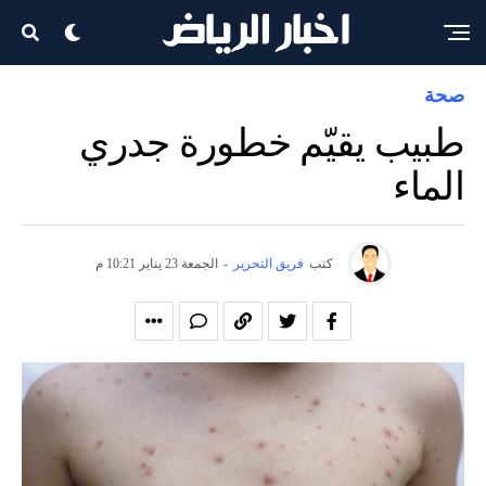
صحة
طبيب يقيّم خطورة جدري
الماء
كتب
فريق التحرير
-
الجمعة 23 يناير 10:21 م