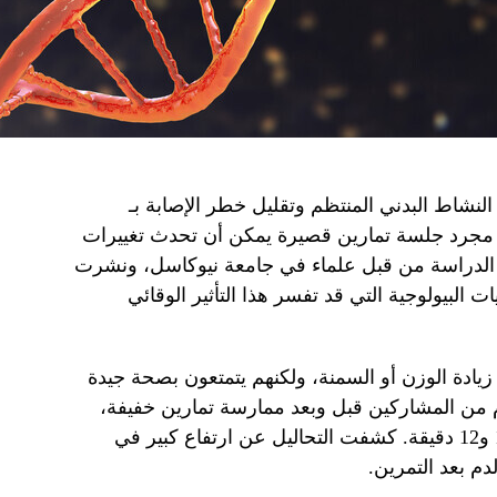
لنشاط البدني المنتظم وتقليل خطر الإصابة بـ
 مجرد جلسة تمارين قصيرة يمكن أن تحدث تغييرات
 الدراسة من قبل علماء في جامعة نيوكاسل، ونشرت
ت البيولوجية التي قد تفسر هذا التأثير الوقائي
جلاً يعانون من زيادة الوزن أو السمنة، ولكنهم يتمتعون بصحة جيدة
 من المشاركين قبل وبعد ممارسة تمارين خفيفة،
مثل ركوب الدراجة لمدة تتراوح بين 10 و12 دقيقة. كشفت التحاليل عن ارتفاع كبير في