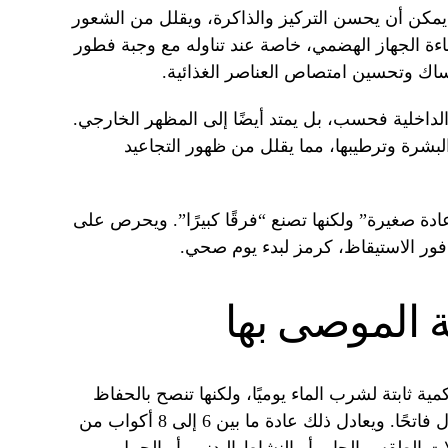
يمكن أن يحسن التركيز والذاكرة، ويقلل من الشعور
اءة الجهاز الهضمي، خاصة عند تناوله مع وجبة فطور
مساك وتحسين امتصاص العناصر الغذائية.
داخلية فحسب، بل يمتد أيضًا إلى المظهر الخارجي.
بشرة وترطيبها، مما يقلل من ظهور التجاعيد
دة صغيرة” ولكنها تصنع “فرقًا كبيرًا”. ويحرص على
ور الاستيقاظ، كرمز لبدء يوم صحي.
ة الموصى بها
ية ثابتة لشرب الماء يوميًا، ولكنها تنصح بالحفاظ
على ترطيب كاف بحيث يكون لون البول فاتحًا. ويعادل ذلك عادة ما بين 6 إلى 8 أكواب من