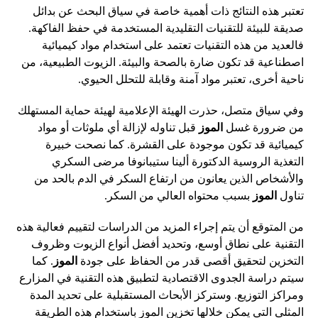
تعتبر هذه النتائج ذات أهمية خاصة في سياق البحث عن بدائل
صديقة للبيئة للتقنيات التقليدية المستخدمة في حفظ الفاكهة.
فالعديد من هذه التقنيات تعتمد على استخدام مواد كيميائية
اصطناعية قد تكون ضارة بالصحة والبيئة. الزيوت الطبيعية، من
ناحية أخرى، تعتبر مواد آمنة وقابلة للتحلل الحيوي.
وفي سياق متصل، حذرت الهيئة الإعلامية لهيئة حماية المستهلك
من ضرورة غسل
الموز
قبل تناوله لإزالة أي ملوثات أو مواد
كيميائية قد تكون موجودة على القشرة. كما نصحت خبيرة
التغذية الروسية الدكتورة ألينا ستيبانوفا مرضى السكري
والأشخاص الذين يعانون من ارتفاع السكر في الدم بالحد من
تناول
الموز
بسبب محتواه العالي من السكر.
من المتوقع أن يتم إجراء المزيد من الدراسات لتقييم فعالية هذه
التقنية على نطاق أوسع، وتحديد أفضل أنواع الزيوت وظروف
التخزين لتحقيق أقصى قدر من الحفاظ على جودة
الموز
. كما
سيتم دراسة الجدوى الاقتصادية لتطبيق هذه التقنية في المزارع
ومراكز التوزيع. وستركز الأبحاث المستقبلية على تحديد المدة
المثلى التي يمكن خلالها تخزين الموز باستخدام هذه الطريقة