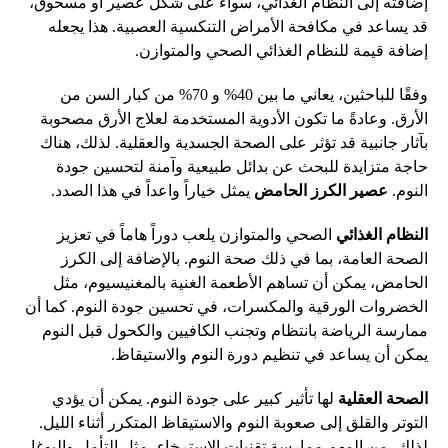
إضافته إلى النظام الغذائي، سواء على شكل عصير أو مسحوق،
قد يساعد في مكافحة الأمراض التنكسية العصبية. هذا يجعله
إضافة قيمة للنظام الغذائي الصحي والمتوازن.
وفقًا للباحثين، يعاني ما بين 40% و 70% من كبار السن من
الأرق. وعادةً ما تكون الأدوية المستخدمة لعلاج الأرق مصحوبة
بآثار جانبية قد تؤثر على الصحة الجسدية والعقلية. لذلك، هناك
حاجة متزايدة للبحث عن بدائل طبيعية وآمنة لتحسين جودة
النوم.
عصير الكرز الحامض
يمثل خياراً واعداً في هذا الصدد.
النظام الغذائي
الصحي والمتوازن يلعب دوراً هاماً في تعزيز
الصحة العامة، بما في ذلك صحة النوم. بالإضافة إلى الكرز
الحامض، يمكن أن تساهم الأطعمة الغنية بالمغنيسيوم، مثل
الخضروات الورقية والمكسرات، في تحسين جودة النوم. كما أن
ممارسة الرياضة بانتظام وتجنب الكافيين والكحول قبل النوم
يمكن أن يساعد في تنظيم دورة النوم والاستيقاظ.
الصحة العقلية
لها تأثير كبير على جودة النوم. يمكن أن يؤدي
التوتر والقلق إلى صعوبة النوم والاستيقاظ المتكرر أثناء الليل.
لذلك، من المهم ممارسة تقنيات الاسترخاء، مثل التأمل واليوغا،