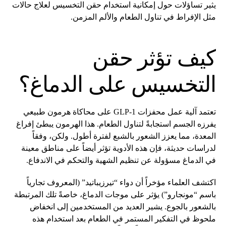
يثير تساؤلات حول إمكانية استخدام حقن التخسيس لعلاج حالات
مثل الإفراط في تناول الطعام والألم المزمن.
كيف تؤثر حقن
التخسيس على الدماغ؟
تعتمد آلية عمل محفزات GLP-1 على محاكاة هرمون طبيعي
يفرزه الجسم استجابةً لتناول الطعام. هذا الهرمون يبطئ إفراغ
المعدة، مما يعزز الشعور بالشبع لفترة أطول. ولكن، وفقاً
لدراسات حديثة، فإن هذه الأدوية تؤثر أيضاً على مناطق معينة
في الدماغ مسؤولة عن تنظيم الشهية والتحكم في الاندفاع.
اكتشف العلماء مؤخراً أن دواء “تيرزيباتيد” (المعروف تجارياً
باسم “مونجارو”) يؤثر على موجات الدماغ، خاصةً تلك المرتبطة
بالشعور بالجوع. يشير العديد من المستخدمين إلى انخفاض
ملحوظ في التفكير المستمر في الطعام بعد استخدام هذه