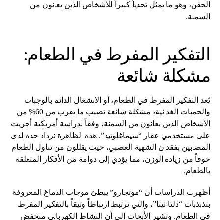
الحقن، وهو ما يمثل تحدياً كبيراً للأشخاص الذين يعانون من
السمنة.
التفكير المفرط في الطعام:
مشكلة شائعة
يُعد التفكير المفرط في الطعام، أو الانشغال الدائم بالوجبات
والحميات الغذائية، مشكلة شائعة تصيب ما يقرب من 60% من
الأشخاص الذين يعانون من السمنة، وفقاً لدراسة أمريكية أجريت
على مستخدمي عقار “سيماغلوتيد”. هذه الظاهرة تزداد حدة لدى
المصابين بفقدان الشهية العصبي، حيث يقللون من تناول الطعام
خوفاً من زيادة الوزن، مما يؤدي إلى دوامة من الأفكار المتعلقة
بالطعام.
أظهرت الدراسات أن “مونجارو” يبطئ موجات الدماغ المعروفة
بتذبذبات “دلتا-ثيتا”، والتي ترتبط ارتباطاً وثيقاً بالتفكير المفرط
في الطعام. وتشير الأبحاث إلى أن النشاط الكهربائي منخفض