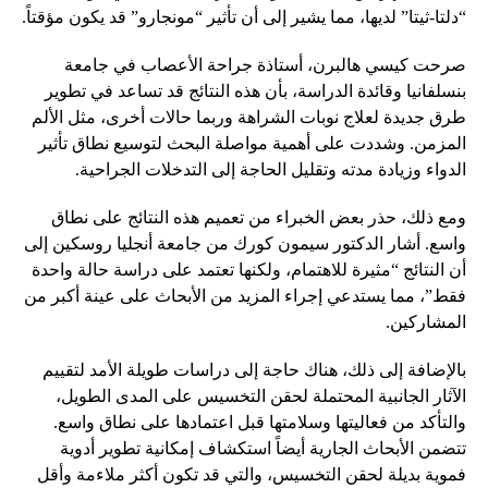
“دلتا-ثيتا” لديها، مما يشير إلى أن تأثير “مونجارو” قد يكون مؤقتاً.
صرحت كيسي هالبرن، أستاذة جراحة الأعصاب في جامعة
بنسلفانيا وقائدة الدراسة، بأن هذه النتائج قد تساعد في تطوير
طرق جديدة لعلاج نوبات الشراهة وربما حالات أخرى، مثل الألم
المزمن. وشددت على أهمية مواصلة البحث لتوسيع نطاق تأثير
الدواء وزيادة مدته وتقليل الحاجة إلى التدخلات الجراحية.
ومع ذلك، حذر بعض الخبراء من تعميم هذه النتائج على نطاق
واسع. أشار الدكتور سيمون كورك من جامعة أنجليا روسكين إلى
أن النتائج “مثيرة للاهتمام، ولكنها تعتمد على دراسة حالة واحدة
فقط”، مما يستدعي إجراء المزيد من الأبحاث على عينة أكبر من
المشاركين.
بالإضافة إلى ذلك، هناك حاجة إلى دراسات طويلة الأمد لتقييم
الآثار الجانبية المحتملة لحقن التخسيس على المدى الطويل،
والتأكد من فعاليتها وسلامتها قبل اعتمادها على نطاق واسع.
تتضمن الأبحاث الجارية أيضاً استكشاف إمكانية تطوير أدوية
فموية بديلة لحقن التخسيس، والتي قد تكون أكثر ملاءمة وأقل