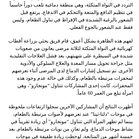
التردد في النواة المتكئة، وهي منطقة دماغية تلعب دوراً حاسماً
في تنظيم الدافع والمتعة والتحكم في الاندفاع، يرتفع قبل
الشعور بالرغبة الشديدة في الإفراط في تناول الطعام، وليس
فقط عند الشعور بالجوع الفعلي.
لفهم هذه الظاهرة بشكل أعمق، قام فريق بحثي بزراعة أقطاب
كهربائية في النواة المتكئة لثلاثة مرضى يعانون من صعوبات
شديدة في السيطرة على شهيتهم، بعد فشل العلاجات التقليدية
مثل جراحة تحويل مسار المعدة والعلاج السلوكي والأدوية
الأخرى. تم تسجيل إشارات الدماغ لدى المرضى أثناء تعرضهم
لمحفزات مرتبطة بالطعام، وكذلك في حالة عدم وجود هذه
المحفزات. كانت إحدى المشاركات تتناول “مونجارو”، وهي
امرأة تبلغ من العمر 60 عاماً.
أظهرت النتائج أن المشاركين الآخرين سجلوا ارتفاعات ملحوظة
في موجات “دلتا-ثيتا” عند تعرضهم لأصوات مرتبطة بالطعام،
بينما لم تظهر المرأة التي تتناول “مونجارو” أي زيادة تقريباً في
نشاط موجات الدماغ، ولم تعانِ من نوبات مرتبطة بالطعام. بعد
خمسة أشهر من المتابعة، لوحظت زيادة طفيفة في موجات