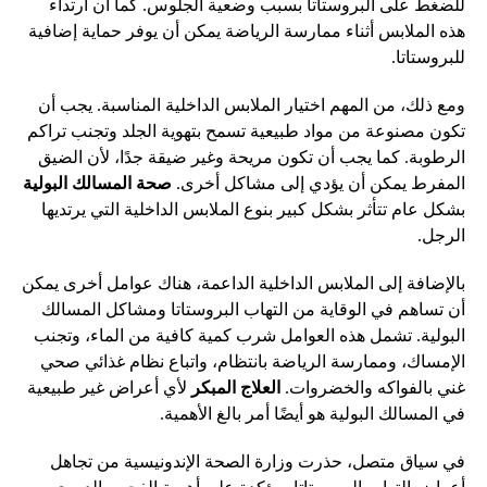
للضغط على البروستاتا بسبب وضعية الجلوس. كما أن ارتداء
هذه الملابس أثناء ممارسة الرياضة يمكن أن يوفر حماية إضافية
للبروستاتا.
ومع ذلك، من المهم اختيار الملابس الداخلية المناسبة. يجب أن
تكون مصنوعة من مواد طبيعية تسمح بتهوية الجلد وتجنب تراكم
الرطوبة. كما يجب أن تكون مريحة وغير ضيقة جدًا، لأن الضيق
المفرط يمكن أن يؤدي إلى مشاكل أخرى.
صحة المسالك البولية
بشكل عام تتأثر بشكل كبير بنوع الملابس الداخلية التي يرتديها
الرجل.
بالإضافة إلى الملابس الداخلية الداعمة، هناك عوامل أخرى يمكن
أن تساهم في الوقاية من التهاب البروستاتا ومشاكل المسالك
البولية. تشمل هذه العوامل شرب كمية كافية من الماء، وتجنب
الإمساك، وممارسة الرياضة بانتظام، واتباع نظام غذائي صحي
غني بالفواكه والخضروات.
العلاج المبكر
لأي أعراض غير طبيعية
في المسالك البولية هو أيضًا أمر بالغ الأهمية.
في سياق متصل، حذرت وزارة الصحة الإندونيسية من تجاهل