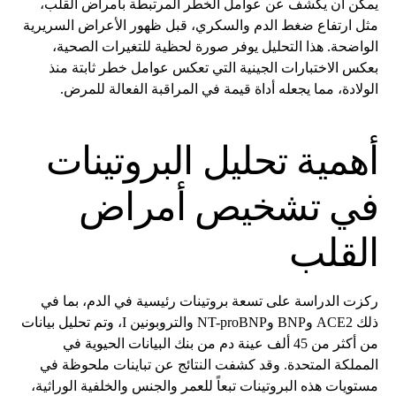
يمكن أن يكشف عن عوامل الخطر المرتبطة بأمراض القلب،
مثل ارتفاع ضغط الدم والسكري، قبل ظهور الأعراض السريرية
الواضحة. هذا التحليل يوفر صورة لحظية للتغيرات الصحية،
بعكس الاختبارات الجينية التي تعكس عوامل خطر ثابتة منذ
الولادة، مما يجعله أداة قيمة في المراقبة الفعالة للمرض.
أهمية تحليل البروتينات
في تشخيص أمراض
القلب
ركزت الدراسة على تسعة بروتينات رئيسية في الدم، بما في
ذلك ACE2 وBNP وNT-proBNP والتروبونين I، وتم تحليل بيانات
من أكثر من 45 ألف عينة دم من بنك البيانات الحيوية في
المملكة المتحدة. وقد كشفت النتائج عن تباينات ملحوظة في
مستويات هذه البروتينات تبعاً للعمر والجنس والخلفية الوراثية،