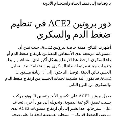
بالإضافة إلى نمط الحياة واستخدام الأدوية.
دور بروتين ACE2 في تنظيم
ضغط الدم والسكري
أظهرت النتائج أهمية خاصة لبروتين ACE2، حيث تبين أن
مستوياته مرتفعة لدى الأشخاص المصابين بارتفاع ضغط الدم أو
داء السكري. لوحظ هذا الارتفاع بشكل أكبر لدى النساء، وارتبط
بتغيرات جينية مرتبطة بداء السكري. وباستخدام تقنية التحليل
الجيني ثنائي العينة، توصل الباحثون إلى أن زيادة مستويات
ACE2 قد تكون آلية طبيعية لحماية الجسم من ارتفاع ضغط الدم
والسكري من النوع الثاني.
يعمل بروتين ACE2 على تكسير الأنجيوتنسين II، وهو مركب
يسبب تضيق الأوعية الدموية، وتحويله إلى مواد أخرى تساعد
على استرخائها. هذا يشير إلى أن ارتفاع مستويات ACE2 لدى
مرضى الضغط قد يكون استجابة تعويضية للحفاظ على صحة