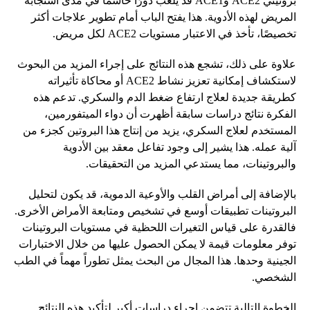
بروتيني ACE2 وACE1 قد يلعب دورًا حاسمًا في مدى استجابة
المريض لهذه الأدوية. هذا يفتح الباب أمام تطوير علاجات أكثر
تخصيصًا، تأخذ في الاعتبار مستويات ACE2 لكل مريض.
علاوة على ذلك، تشجع هذه النتائج على إجراء المزيد من البحوث
لاستكشاف إمكانية تعزيز نشاط ACE2 أو محاكاة تأثيراته
كطريقة جديدة لعلاج ارتفاع ضغط الدم والسكري. تدعم هذه
الفكرة نتائج دراسات سابقة أظهرت أن دواء الميتفورمين،
المستخدم لعلاج السكري، يزيد من إنتاج هذا البروتين كجزء من
آلية عمله. هذا يشير إلى وجود تفاعل معقد بين الأدوية
والبروتينات، مما يستدعي المزيد من التحقيقات.
بالإضافة إلى أمراض القلب والأوعية الدموية، قد يكون لتحليل
البروتينات تطبيقات أوسع في تشخيص ومتابعة الأمراض الأخرى.
فالقدرة على قياس التغيرات اللحظية في مستويات البروتينات
توفر معلومات قيمة لا يمكن الحصول عليها من خلال الاختبارات
الجينية وحدها. هذا المجال من البحث يمثل تطوراً مهماً في الطب
الشخصي.
الخطوة التالية تتضمن إجراء دراسات أكبر لتأكيد هذه النتائج