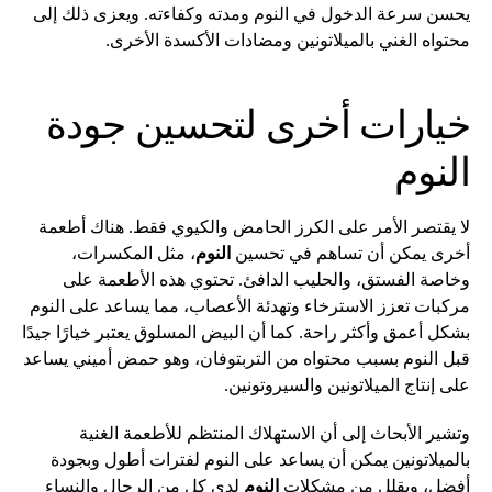
يحسن سرعة الدخول في النوم ومدته وكفاءته. ويعزى ذلك إلى
محتواه الغني بالميلاتونين ومضادات الأكسدة الأخرى.
خيارات أخرى لتحسين جودة
النوم
لا يقتصر الأمر على الكرز الحامض والكيوي فقط. هناك أطعمة
أخرى يمكن أن تساهم في تحسين
النوم
، مثل المكسرات،
وخاصة الفستق، والحليب الدافئ. تحتوي هذه الأطعمة على
مركبات تعزز الاسترخاء وتهدئة الأعصاب، مما يساعد على النوم
بشكل أعمق وأكثر راحة. كما أن البيض المسلوق يعتبر خيارًا جيدًا
قبل النوم بسبب محتواه من التربتوفان، وهو حمض أميني يساعد
على إنتاج الميلاتونين والسيروتونين.
وتشير الأبحاث إلى أن الاستهلاك المنتظم للأطعمة الغنية
بالميلاتونين يمكن أن يساعد على النوم لفترات أطول وبجودة
أفضل، ويقلل من مشكلات
النوم
لدى كل من الرجال والنساء