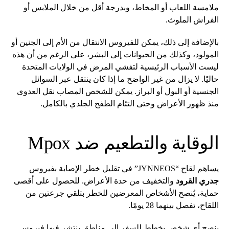
ملامسة اللعاب أو المخاط، وبدرجة أقل من خلال الملابس أو
الفراش الملوث.
بالإضافة إلى ذلك، يمكن للفيروس الانتقال من الأم إلى الجنين أو
المولود، وكذلك من الحيوانات إلى البشر، على الرغم من أن هذه
ليست الأسباب الرئيسية لتفشي المرض في الولايات المتحدة
حاليًا. لا يزال من غير الواضح ما إذا كان ينتقل عبر السوائل
الجنسية أو البول أو البراز. يمكن للشخص المصاب نقل العدوى
منذ ظهور الأعراض وحتى التئام الطفح الجلدي بالكامل.
الوقاية والتطعيم ضد Mpox
يساهم لقاح “JYNNEOS” في تقليل خطر الإصابة بفيروس
جدري القرود
والتخفيف من حدة الأعراض. للحصول على أقصى
حماية، يُنصح الأشخاص المعرضين للخطر بتلقي جرعتين من
اللقاح، تفصل بينهما 28 يومًا.
ينصح أي شخص يخطط للسفر إلى مناطق ينتشر فيها فيروس