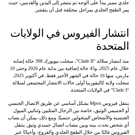
جلدي مميز يبدأ على الوجه ثم ينتشر إلى اليدين والقدمين، حيث
يمر الطفح الجلدي بمراحل مختلفة قبل أن يتقشر.
انتشار الفيروس في الولايات
المتحدة
منذ انتشار سلالة “Clade II”، سجلت نيويورك 398 حالة إصابة
خلال عام 2025، و45 حالة إضافية بين بداية عام 2026 وحتى 10
مارس، منها 16 حالة في الشهر الأخير فقط. في أكتوبر 2025،
سجلت ولاية كاليفورنيا أولى حالات الانتشار المجتمعي لسلالة
“Clade I” في الولايات المتحدة.
ينتقل فيروس Mpox بشكل أساسي عن طريق الاتصال الجنسي
أو الحميمي الوثيق، خاصة بين الرجال المثليين وثنائيي الميول
الجنسية والأشخاص المتحولين جنسيًا. ومع ذلك، يمكن أن يصاب
أي شخص يحدث بينه وبين مصاب اتصال جسدي وثيق. ينتقل
الفيروس غالبًا من خلال الطفح الجلدي والقروح، وأحيانًا عبر