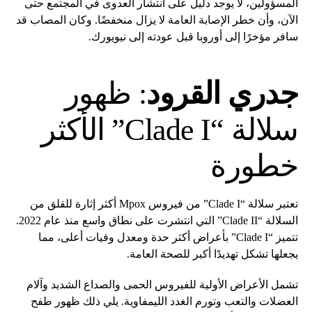
المسؤولين، لا يوجد دليل على انتشار العدوى في المجتمع حتى
الآن، وأن خطر الإصابة العامة لا يزال منخفضًا. وكان المصاب قد
سافر مؤخرًا إلى أوروبا قبل عودته إلى نيويورك.
جدري القرود
: ظهور
سلالة “Clade I” الأكثر
خطورة
تعتبر سلالة “Clade I” من فيروس Mpox أكثر إثارة للقلق من
السلالة “Clade II” التي انتشرت على نطاق واسع منذ عام 2022.
تتميز “Clade I” بأعراض أكثر حدة ومعدل وفيات أعلى، مما
يجعلها تشكل تهديدًا أكبر للصحة العامة.
تشمل الأعراض الأولية للفيروس الحمى والصداع الشديد وآلام
العضلات والتعب وتورم الغدد الليمفاوية. يلي ذلك ظهور طفح