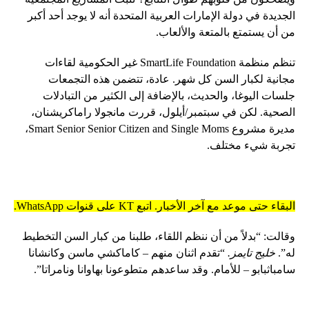
الجديدة في دولة الإمارات العربية المتحدة أنه لا يوجد أحد أكبر
من أن يستمتع بالمتعة والألعاب.
تنظم منظمة SmartLife Foundation غير الحكومية لقاءات
مجانية لكبار السن كل شهر. عادة، تتضمن هذه التجمعات
جلسات اليوغا، والحديث، بالإضافة إلى الكثير من التبادلات
الصحية. لكن في سبتمبر/أيلول، قررت مانجولا راماكريشنان،
مديرة مشروع Smart Senior Senior Citizen and Single Moms،
تجربة شيء مختلف.
البقاء حتى موعد مع آخر الأخبار. اتبع KT على قنوات WhatsApp.
وقالت: “بدلاً من أن ننظم اللقاء، طلبنا من كبار السن التخطيط
له”.
خليج تايمز.
“تقدم اثنان منهم – كاماكشي ماسن وكانشانا
سامباثبابو – للأمام. وقد ساعدهم متطوعونا بهاوانا ونامراتا”.