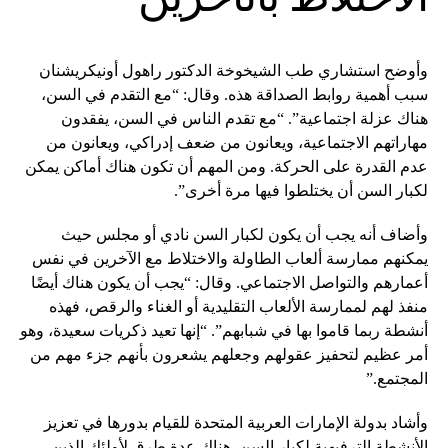
وأوضح استشاري طب الشيخوخة الدكتور راهول أونيكريشنان
سبب أهمية روابط الصداقة هذه. وقال: “مع التقدم في السن،
هناك عزلة اجتماعية”. “مع تقدم الناس في السن، يفقدون
مهاراتهم الاجتماعية، ويعانون من ضعف إدراكي، ويعانون من
عدم القدرة على الحركة. ومن المهم أن تكون هناك أماكن يمكن
لكبار السن أن يختلطوا فيها مرة أخرى”.
وأضاف أنه يجب أن يكون لكبار السن نادي أو مجلس حيث
يمكنهم ممارسة ألعاب الطاولة والاختلاط مع الآخرين في نفس
أعمارهم والتواصل الاجتماعي. وقال: “يجب أن يكون هناك أيضًا
منفذ لهم لممارسة الألعاب التقليدية أو الغناء والرقص، فهذه
أنشطة ربما قاموا بها في شبابهم”. “إنها تعيد ذكريات سعيدة، وهو
أمر عظيم لتحفيز عقولهم وجعلهم يشعرون بأنهم جزء مهم من
المجتمع.”
وأشاد بدولة الإمارات العربية المتحدة للقيام بدورها في تعزيز
الأنشطة الترفيهية لكبار السن. هناك عدة طرق لأولئك الذين